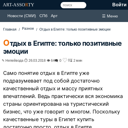
ART-ASSO
R
TY
Войти
Новости (СМИ)
СПб
Арт
☰ Меню
Разное
Главная
Отдых в Египте: только позитивные эмоции
О
тдых в Египте: только позитивные
эмоции
♡
0
✎ Непейвода ⏱ 26.03.2018 👁 64
🗨 0
⏳ 2 мин
Само понятие отдых в Египте уже
подразумевает под собой достаточно
качественный отдых и массу приятных
впечатлений. Ведь практически вся экономика
страны ориентирована на туристический
бизнес, что уже говорит о многом. Поскольку
качественные туры в Египет купить
достаточно просто, отдых в Египте