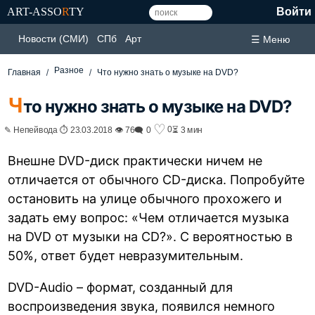
ART-ASSO
R
TY
Войти
Новости (СМИ)
СПб
Арт
☰ Меню
Разное
Главная
Что нужно знать о музыке на DVD?
Ч
то нужно знать о музыке на DVD?
♡
0
✎ Непейвода ⏱ 23.03.2018 👁 76
🗨 0
⏳ 3 мин
Внешне DVD-диск практически ничем не
отличается от обычного CD-диска. Попробуйте
остановить на улице обычного прохожего и
задать ему вопрос: «Чем отличается музыка
на DVD от музыки на CD?». С вероятностью в
50%, ответ будет невразумительным.
DVD-Audio – формат, созданный для
воспроизведения звука, появился немного