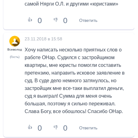
самой Нярги О.Л. и другими «юристами»
0
0
👍
👎
Ответить
23.11.2018 в 15:58
Хочу написать несколько приятных слов о
Всеволод
работе ОНар. Судился с застройщиком
(Гость)
квартиры, мне юристы помогли составить
претензию, направить исковое заявление в
суд. В суде дело немного затянулось, но
застройщик мне все-таки выплатил деньги,
суд я выиграл! Сумма для меня очень
большая, поэтому я сильно переживал.
Слава Богу, все обошлось! Спасибо ОНар.
0
0
👍
👎
Ответить