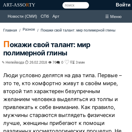
ART-ASSO
R
TY
Войти
Новости (СМИ)
СПб
Арт
☰ Меню
Разное
Главная
Покажи свой талант: мир полимерной глины
П
окажи свой талант: мир
полимерной глины
♡
0
✎ Непейвода ⏱ 26.02.2018 👁 76
🗨 0
⏳ 3 мин
Люди условно делятся на два типа. Первые –
это те, кто комфортно живут в своём мире,
второй тип характерен безупречным
желанием человека выделяться из толпы и
привлекать к себе внимание. Как правило,
мужчины стараются выглядеть физически
лучше, женщины прибегают к помощи
различных косметологических процедур. Не