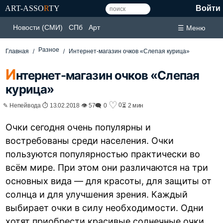
ART-ASSO
R
TY
Войти
Новости (СМИ)
СПб
Арт
☰ Меню
Разное
Главная
Интернет-магазин очков «Слепая курица»
И
нтернет-магазин очков «Слепая
курица»
♡
0
✎ Непейвода ⏱ 13.02.2018 👁 57
🗨 0
⏳ 2 мин
Очки сегодня очень популярны и
востребованы среди населения. Очки
пользуются популярностью практически во
всём мире. При этом они различаются на три
основных вида — для красоты, для защиты от
солнца и для улучшения зрения. Каждый
выбирает очки в силу необходимости. Одни
хотят приобрести красивые солнечные очки,