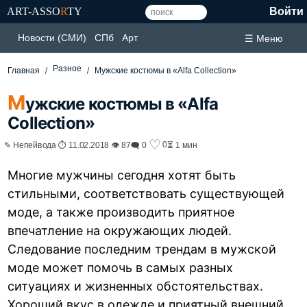
ART-ASSO
R
TY
Войти
Новости (СМИ)
СПб
Арт
☰ Меню
Разное
Главная
Мужские костюмы в «Alfa Collection»
М
ужские костюмы в «Alfa
Collection»
♡
0
✎ Непейвода ⏱ 11.02.2018 👁 87
🗨 0
⏳ 1 мин
Многие мужчины сегодня хотят быть
стильными, соответствовать существующей
моде, а также производить приятное
впечатление на окружающих людей.
Следование последним трендам в мужской
моде может помочь в самых разных
ситуациях и жизненных обстоятельствах.
Хороший вкус в одежде и приятный внешний