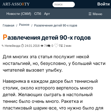
ART-ASSO
R
TY
Войти
Новости (СМИ)
СПб
Арт
☰ Меню
Разное
Главная
Развлечения детей 90-х годов
Р
азвлечения детей 90-х годов
♡
0
✎ Непейвода ⏱ 24.01.2018 👁 74
🗨 0
⏳ 2 мин
Для многих эта статья послужит некой
ностальгией, но, безусловно, у большей части
читателей вызовет улыбку.
Наверняка в каждом дворе был теннисный
столик, около которого вертелось много
детей. Желающих сыграть в настольный
теннис было очень много. Ракетка и
пластиковый шарик-все, что нужно было для