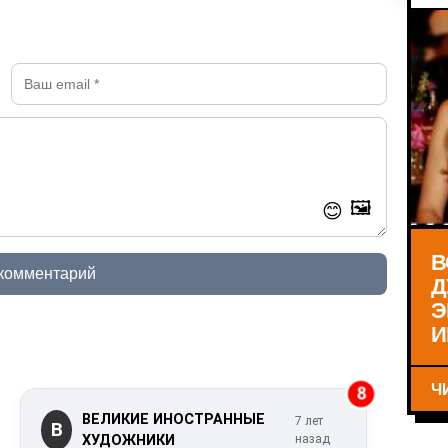
🖼️
😊
В
 комментарий
Д
Э
И
Ч
8
ВЕЛИКИЕ ИНОСТРАННЫЕ
7 лет
В
ХУДОЖНИКИ
назад