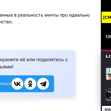
енные в реальность мечты про идеально
BREAKING NEWS /// НОВОСТИ (СМИ) /// СВЕЖИ
нство.
О
L
охраните её или поделитесь с
ьями!
литься
ЗНА