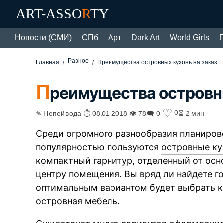
ART-ASSO
R
TY
Новости (СМИ)
СПб
Арт
Dark Art
World Girls
Разное
Главная
Преимущества островных кухонь на заказ
П
реимущества островны
♡
0
✎ Непейвода ⏱ 08.01.2018 👁 78
🗨 0
⏳ 2 мин
Среди огромного разнообразия планиров
популярностью пользуются
островные ку
компактный гарнитур, отделенный от осн
центру помещения. Вы вряд ли найдете г
оптимальным вариантом будет выбрать ку
островная мебель.