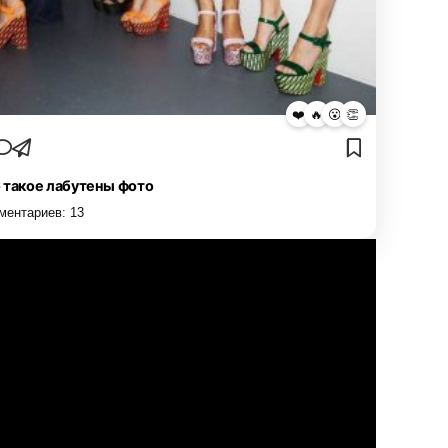
❤️
🔥
😮
👏
 такое лабутены фото
ментариев:
13