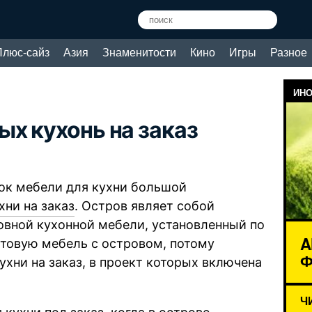
Плюс-сайз
Азия
Знаменитости
Кино
Игры
Разное
ИНО
х кухонь на заказ
ок мебели для кухни большой
хни на заказ
. Остров являет собой
овной кухонной мебели, установленный по
A
отовую мебель с островом, потому
Ф
хни на заказ, в проект которых включена
Ч