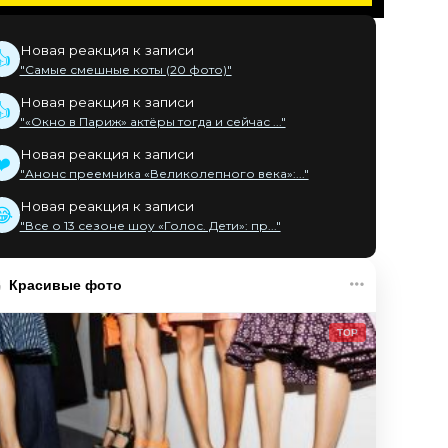
Новая реакция к записи
👍
"Самые смешные коты (20 фото)"
Новая реакция к записи
👍
"«Окно в Париж» актёры тогда и сейчас ..."
Новая реакция к записи
❤️
"Анонс преемника «Великолепного века»:..."
Новая реакция к записи
😂
"Все о 13 сезоне шоу «Голос. Дети»: пр..."
Красивые фото
TOP