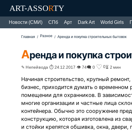
ART-ASSO
R
TY
Новости (СМИ)
СПб
Арт
Dark Art
World Girls
Разное
Главная
Аренда и покупка строительных бытовок
А
ренда и покупка стро
♡
0
✎ Непейвода ⏱ 24.12.2017 👁 74
🗨 0
⏳ 2 мин
Начиная строительство, крупный ремонт,
бизнес, приходится думать о временном 
помещении для охранников. В зависимост
многие организации и частные лица скло
контейнера. Обычно это сооружение пре
конструкцию, которая изготовлена из сва
и стойки крепятся обшивка, окна, двери,