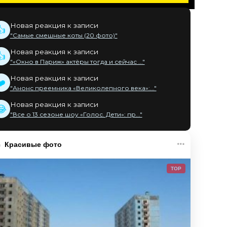
Новая реакция к записи
👍
"Самые смешные коты (20 фото)"
Новая реакция к записи
👍
"«Окно в Париж» актёры тогда и сейчас ..."
Новая реакция к записи
❤️
"Анонс преемника «Великолепного века»:..."
Новая реакция к записи
😂
"Все о 13 сезоне шоу «Голос. Дети»: пр..."
Красивые фото
TOP