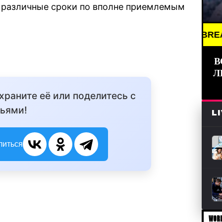
а различные сроки по вполне приемлемым
BREAKING NE
В
Л
охраните её или поделитесь с
ьями!
L
литься
WORL