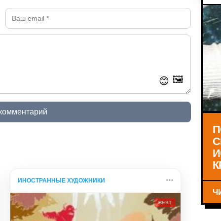
🖼️
😊
 комментарий
П
С
И
К
ИНОСТРАННЫЕ ХУДОЖНИКИ
Ч
BEST