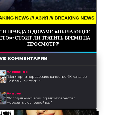
WS /// АЗИЯ /// BREAKING NEWS /// АЗИЯ ///
СЯ ПРАВДА О ДОРАМЕ «ПЫЛАЮЩЕЕ
ЕТО»: СТОИТ ЛИ ТРАТИТЬ ВРЕМЯ НА
ПРОСМОТР?
IVE КОММЕНТАРИИ
Александр
"
Меня прям порадовало качество 4K каналов.
На большом тели...
"
Андрей
"
Холодильник Samsung вдруг перестал
морозить в основной ка...
"
D GIRLS