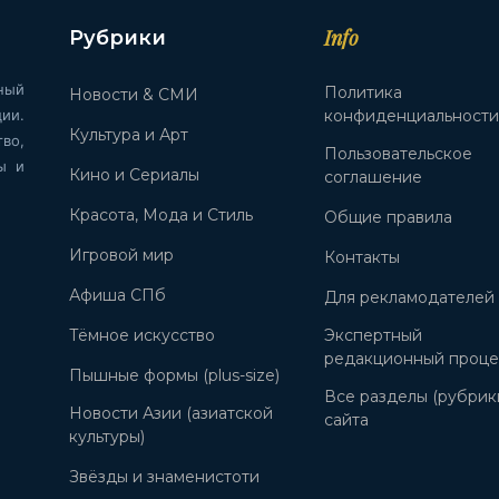
Info
Рубрики
ный
Политика
Новости & СМИ
ии.
конфиденциальност
Культура и Арт
во,
Пользовательское
ы и
Кино и Сериалы
соглашение
Красота, Мода и Стиль
Общие правила
Игровой мир
Контакты
Афиша СПб
Для рекламодателей
Тёмное искусство
Экспертный
редакционный проце
Пышные формы (plus-size)
Все разделы (рубрик
Новости Азии (азиатской
сайта
культуры)
Звёзды и знаменистоти