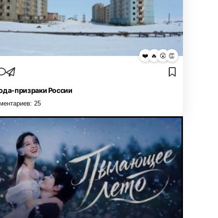
❤️
🔥
😮
👏
ода-призраки России
ментариев:
25