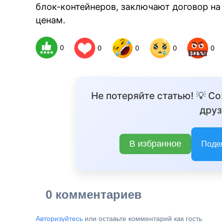
блок-контейнеров, заключают договор н
ценам.
0
0
0
0
0
Не потеряйте статью! 💡 С
друз
В избранное
Поде
0 комментариев
Авторизуйтесь
или оставьте комментарий как гость