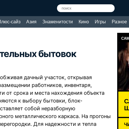
Плюс-сайз
Азия
Знаменитости
Кино
Игры
Разное
САМ
ительных бытовок
 обживая дачный участок, открывая
размещении работников, инвентаря,
и от срока и места нахождения объекта
С
няются к выбору бытовки, блок-
Ш
дставляет собой неразборную
рного металлического каркаса. На прогоны
 перегородки. Для надежности и тепла
Ч