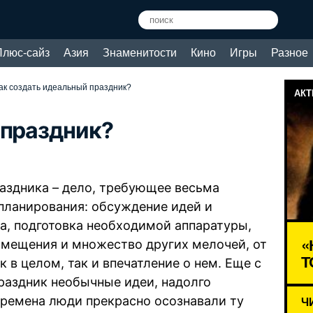
Плюс-сайз
Азия
Знаменитости
Кино
Игры
Разное
ак создать идеальный праздник?
АКТ
 праздник?
праздника – дело, требующее весьма
планирования: обсуждение идей и
а, подготовка необходимой аппаратуры,
«
омещения и множество других мелочей, от
Т
 в целом, так и впечатление о нем. Еще с
раздник необычные идеи, надолго
времена люди прекрасно осознавали ту
Ч