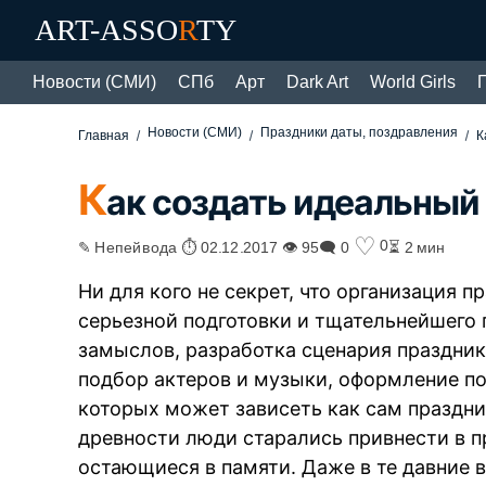
ART-ASSO
R
TY
Новости (СМИ)
СПб
Арт
Dark Art
World Girls
Новости (СМИ)
Праздники даты, поздравления
Главная
К
К
ак создать идеальный
♡
0
✎ Непейвода ⏱ 02.12.2017 👁 95
🗨 0
⏳ 2 мин
Ни для кого не секрет, что организация 
серьезной подготовки и тщательнейшего 
замыслов, разработка сценария праздник
подбор актеров и музыки, оформление п
которых может зависеть как сам праздник
древности люди старались привнести в п
остающиеся в памяти. Даже в те давние 