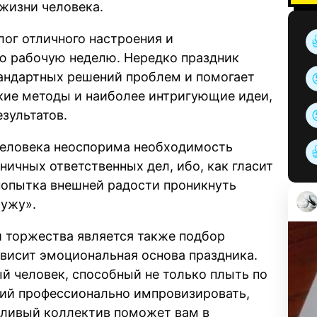
 жизни человека.
лог отличного настроения и
сю рабочую неделю. Нередко праздник
тандартных решений проблем и помогает
кие методы и наиболее интригующие идеи,
зультатов.
 человека неоспорима необходимость
ничных ответственных дел, ибо, как гласит
 попытка внешней радости проникнуть
ружу».
и торжества является также подбор
ависит эмоциональная основа праздника.
й человек, способный не только плыть по
щий профессионально импровизировать,
тливый коллектив поможет вам в