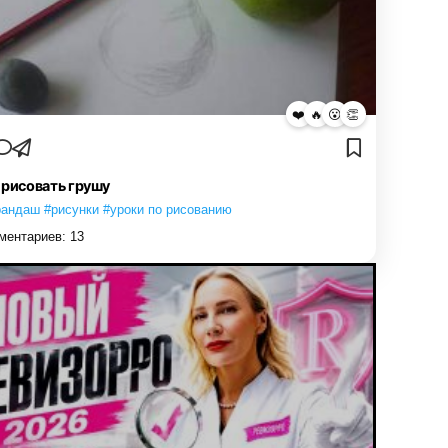
❤️
🔥
😮
👏
 рисовать грушу
рандаш #рисунки #уроки по рисованию
ментариев:
13