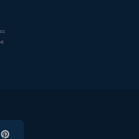
сс
и)