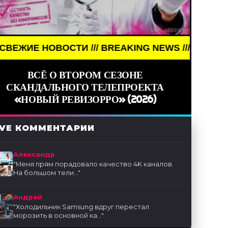
ОСТИ /// BREAKING NEWS /// НОВОСТИ (СМИ) ///
ВСЁ О ВТОРОМ СЕЗОНЕ
СКАНДАЛЬНОГО ТЕЛЕПРОЕКТА
«НОВЫЙ РЕВИЗОРРО» (2026)
IVE КОММЕНТАРИИ
Александр
"
Меня прям порадовало качество 4K каналов.
На большом тели...
"
Андрей
"
Холодильник Samsung вдруг перестал
морозить в основной ка...
"