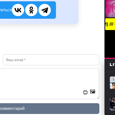
литься
REAKING NEWS /// НОВОСТИ (СМИ) /// СВЕЖИЕ НОВ
L
🖼️
😊
 комментарий