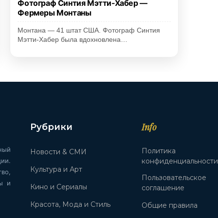
Фотограф Синтия Мэтти-Хабер —
Фермеры Монтаны
Монтана — 41 штат США. Фотограф Синтия
Мэтти-Хабер была вдохновлена…
Info
Рубрики
ный
Политика
Новости & СМИ
ии.
конфиденциальност
Культура и Арт
во,
Пользовательское
ы и
Кино и Сериалы
соглашение
Красота, Мода и Стиль
Общие правила