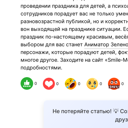
проведении праздника для детей, а псих
сотрудников порадует вас не только уме
разновозрастной публикой, но и корректн
вон выходящей на празднике ситуации. Ес
праздник по-настоящему красивым, вес
выбором для вас станет
Аниматор Зелен
персонажи, которые порадуют детей, фо
многое другое. Заходите на сайт «Smile-
подробностями.
0
0
0
0
0
Не потеряйте статью! 💡 С
друз