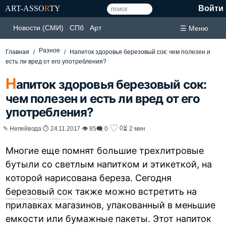
ART-ASSO
R
TY
Войти
Новости (СМИ)
СПб
Арт
☰ Меню
Разное
Главная
Напиток здоровья березовый сок: чем полезен и
есть ли вред от его употребления?
Н
апиток здоровья березовый сок:
чем полезен и есть ли вред от его
употребления?
♡
0
✎ Непейвода ⏱ 24.11.2017 👁 85
🗨 0
⏳ 2 мин
Многие еще помнят большие трехлитровые
бутыли со светлым напитком и этикеткой, на
которой нарисована береза. Сегодня
березовый сок
также можно встретить на
прилавках магазинов, упакованный в меньшие
емкости или бумажные пакеты. Этот напиток