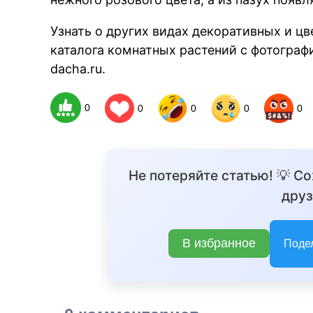
Узнать о других видах декоративных и ц
каталога комнатных растений с фотограф
dacha.ru.
0
0
0
0
0
Не потеряйте статью! 💡 С
друз
В избранное
Поде