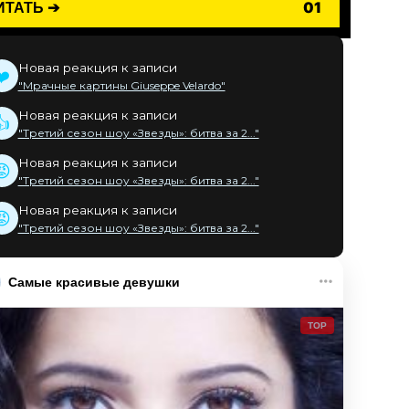
ИТАТЬ ➔
01
Новая реакция к записи
❤️
"Мрачные картины Giuseppe Velardo"
Новая реакция к записи
👍
"Третий сезон шоу «Звезды»: битва за 2..."
Новая реакция к записи
😡
"Третий сезон шоу «Звезды»: битва за 2..."
Новая реакция к записи
😡
"Третий сезон шоу «Звезды»: битва за 2..."
Самые красивые девушки
TOP