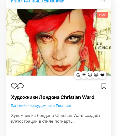
ИНОСТРАННЫЕ ХУДОЖНИКИ
HOT
👏
🌟
😮
😍
❤️
Художники Лондона Christian Ward
#английские художники #поп-арт
Художник из Лондона Christian Ward создаёт
иллюстрации в стиле поп-арт.…