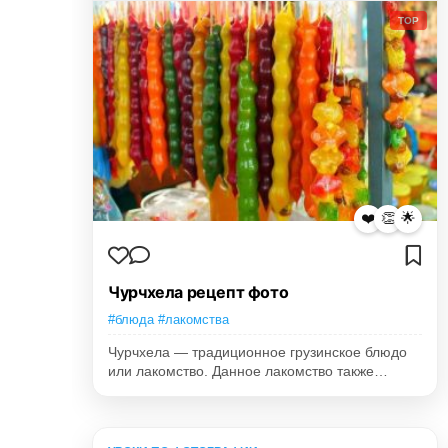
TOP
❤️
👏
🌟
Чурчхела рецепт фото
#блюда #лакомства
Чурчхела — традиционное грузинское блюдо
или лакомство. Данное лакомство также…