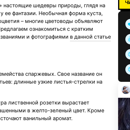
Ч
» настоящие шедевры природы, глядя на
у ее фантазии. Необычная форма куста,
оцветия – многие цветоводы объявляют
Предлагаем ознакомиться с кратким
названиями и фотографиями
в данной статье
емейства спаржевых. Свое название он
ьев: длинные узкие листья-стрелки на
тра лиственной розетки вырастает
ашенными в желто-зеленый цвет. Кроме
источают ванильный аромат.