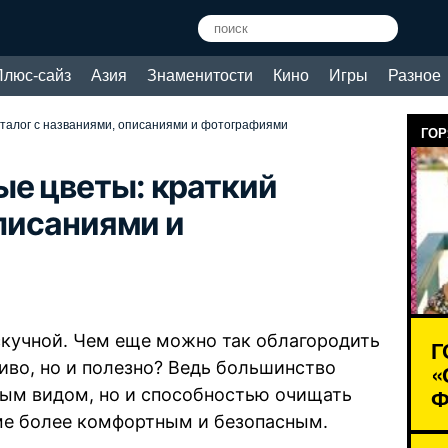
Плюс-сайз
Азия
Знаменитости
Кино
Игры
Разное
аталог с названиями, описаниями и фотографиями
ГОР
е цветы: краткий
описаниями и
скучной. Чем еще можно так облагородить
Г
иво, но и полезно? Ведь большинство
«
Ф
ным видом, но и способностью очищать
оме более комфортным и безопасным.