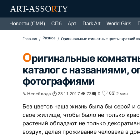
ART-ASSO
R
TY
Новости (СМИ)
СПб
Арт
Dark Art
World Girls
Разное
Главная
Оригинальные комнатные цветы: краткий к
О
ригинальные комнатны
каталог с названиями, 
фотографиями
♡
0
✎ Непейвода ⏱ 23.11.2017 👁 73
🗨 0
⏳ 2 мин
Без цветов наша жизнь была бы серой и 
свое жилище, чтобы было не только крас
растений обладают не только декоратив
воздух, делая проживание человека в д