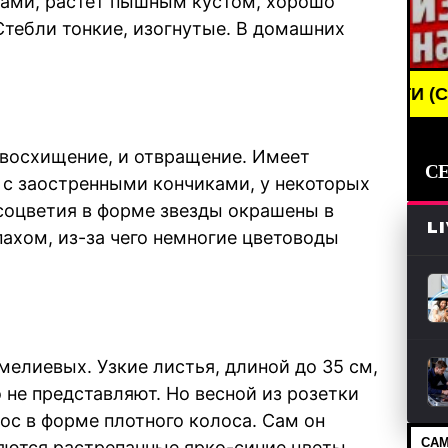
ками, растет пышным кустом, хорошо
 Стебли тонкие, изогнутые. В домашних
BREAKING NEWS /// НОВОСТИ (СМИ) /// СВЕЖИ
восхищение, и отвращение. Имеет
С
 с заостренными кончиками, у некоторых
соцветия в форме звезды окрашены в
L
пахом, из-за чего немногие цветоводы
мелиевых. Узкие листья, длиной до 35 см,
 не представляют. Но весной из розетки
с в форме плотного колоса. Сам он
САМ
ляются растрепанные ярко-синие цветы.