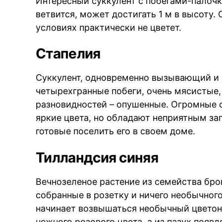
Интересный суккулент с побегами-палоч
ветвится, может достигать 1 м в высоту.
условиях практически не цветет.
Стапелия
Суккулент, одновременно вызывающий и 
четырехгранные побеги, очень мясистые,
разновидностей – опушенные. Огромные 
яркие цвета, но обладают неприятным за
готовые поселить его в своем доме.
Тилландсия синяя
Вечнозеленое растение из семейства бро
собранные в розетку и ничего необычного
начинает возвышаться необычный цветоно
нежного розового цвета, а из пазух появ