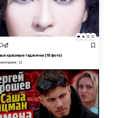
❤️
🔥
😮
👏
ые красивые таджички (18 фото)
ментариев:
12