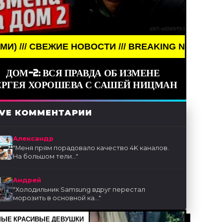
Е НОВОСТИ /// BREAKING NEWS /// НОВОСТИ (СМИ
ДОМ-2: ВСЯ ПРАВДА ОБ ИЗМЕНЕ
ЕРГЕЯ ХОРОШЕВА С САШЕЙ НИЦМАН
IVE КОММЕНТАРИИ
Александр
"
Меня прям порадовало качество 4K каналов.
На большом тели...
"
Андрей
"
Холодильник Samsung вдруг перестал
морозить в основной ка...
"
ЫЕ КРАСИВЫЕ ДЕВУШКИ