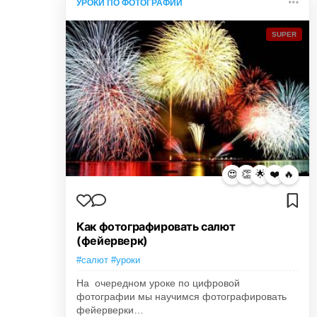
УРОКИ ПО ФОТОГРАФИИ
SUPER
😍
👏
🌟
❤️
🔥
Как фотографировать салют
(фейерверк)
#салют #уроки
На очередном уроке по цифровой
фотографии мы научимся фотографировать
фейерверки…