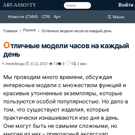
ART-ASSO
R
TY
Войти
Новости (СМИ)
СПб
Арт
☰ Меню
Разное
Главная
Отличные модели часов на каждый день
О
тличные модели часов на каждый
день
♡
0
✎ Непейвода ⏱ 21.11.2017 👁 73
🗨 0
⏳ 2 мин
Мы проводим много времени, обсуждая
интересные модели с множеством функций и
красивые утонченные экземпляры, которые
пользуются особой популярностью. Но дело в
том, что существуют изделия, которые
практически изнашиваются изо дня в день.
Они могут быть не самыми сложными, но
многие из них – прекрасный аксессуар,