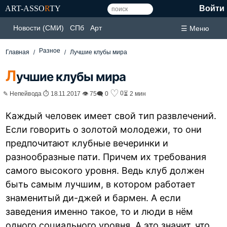
ART-ASSO
R
TY
Войти
Новости (СМИ)
СПб
Арт
☰ Меню
Разное
Главная
Лучшие клубы мира
Л
учшие клубы мира
♡
0
✎ Непейвода ⏱ 18.11.2017 👁 75
🗨 0
⏳ 2 мин
Каждый человек имеет свой тип развлечений.
Если говорить о золотой молодежи, то они
предпочитают клубные вечеринки и
разнообразные пати. Причем их требования
самого высокого уровня. Ведь клуб должен
быть самым лучшим, в котором работает
знаменитый ди-джей и бармен. А если
заведения именно такое, то и люди в нём
одного социального уровня. А это значит, что