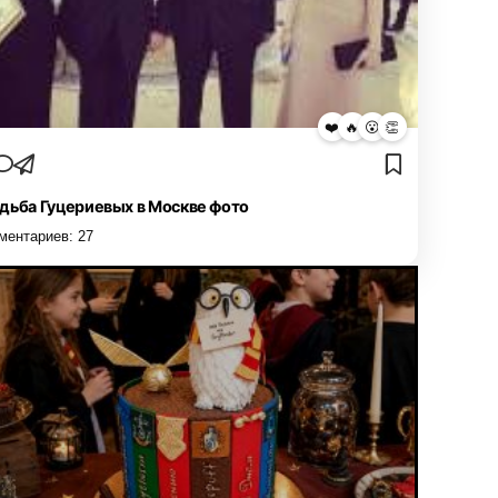
❤️
🔥
😮
👏
дьба Гуцериевых в Москве фото
ментариев:
27