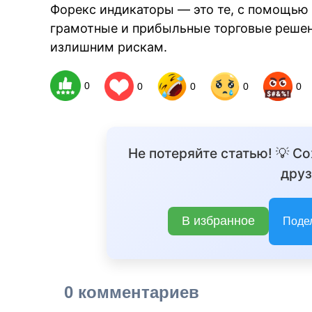
Форекс индикаторы — это те, с помощью
грамотные и прибыльные торговые решени
излишним рискам.
BREAKING NEWS 
0
0
0
0
0
Не потеряйте статью! 💡 С
друз
В избранное
Поде
0 комментариев