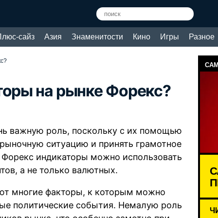
Плюс-сайз
Азия
Знаменитости
Кино
Игры
Разное
кс?
САМ
торы на рынке Форекс?
нь важную роль, поскольку с их помощью
рыночную ситуацию и принять грамотное
е Форекс индикаторы можно использовать
С
тов, а не только валютных.
П
ют многие факторы, к которым можно
ные политические события. Немалую роль
Ч