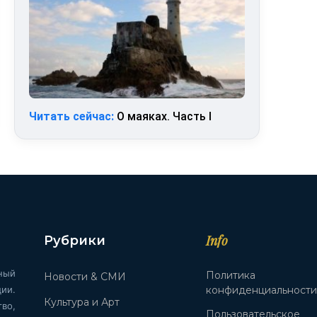
Читать сейчас:
О маяках. Часть I
Info
Рубрики
ный
Политика
Новости & СМИ
ии.
конфиденциальност
Культура и Арт
во,
Пользовательское