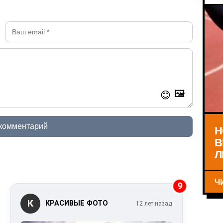
🖼️
😊
 комментарий
Н
В
Л
Ч
9
К
КРАСИВЫЕ ФОТО
12 лет назад