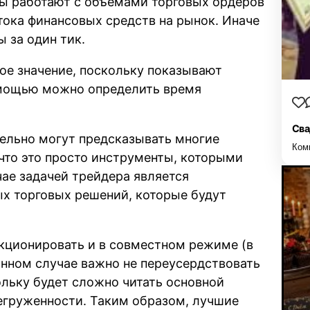
ы работают с объемами торговых ордеров
ока финансовых средств на рынок. Иначе
 за один тик.
ое значение, поскольку показывают
омощью можно определить время
Сва
тельно могут предсказывать многие
Ком
 что это просто инструменты, которыми
чае задачей трейдера является
ых торговых решений, которые будут
кционировать и в совместном режиме (в
анном случае важно не переусердствовать
ольку будет сложно читать основной
регруженности. Таким образом, лучшие