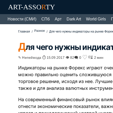
ART-ASSO
R
TY
Новости (СМИ)
СПб
Арт
Dark Art
World Girls
Разное
Главная
Для чего нужны индикаторы на рынке Форе
Д
ля чего нужны индика
♡
0
✎ Непейвода ⏱ 15.09.2017 👁 82
🗨 0
⏳ 2 мин
Индикаторы на рынке Форекс играют оче
можно правильно оценить сложившуюся 
торговое решение, исходя из нее. Лучши
также и для анализа валютных инструмен
На современный финансовый рынок влия
отнести экономические показатели, важ