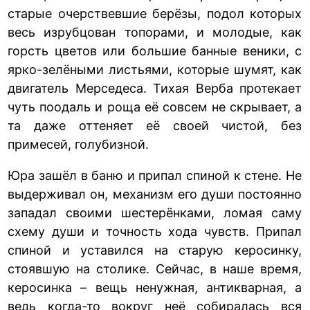
старые очерствевшие берёзы, подол которых
весь изрубцован топорами, и молодые, как
горсть цветов или большие банные веники, с
ярко-зелёными листьями, которые шумят, как
двигатель Мерседеса. Тихая Верба протекает
чуть поодаль и роща её совсем не скрывает, а
та даже оттеняет её своей чистой, без
примесей, голубизной.
Юра зашёл в баню и припал спиной к стене. Не
выдерживал он, механизм его души постоянно
западал своими шестерёнками, ломая саму
схему души и точность хода чувств. Припал
спиной и уставился на старую керосинку,
стоявшую на столике. Сейчас, в наше время,
керосинка – вещь ненужная, антикварная, а
ведь когда-то вокруг неё собиралась вся