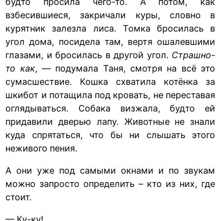
будто просила чего-то. А потом, как
взбесившиеся, закричали куры, словно в
курятник залезла лиса. Томка бросилась в
угол дома, посидела там, вертя ошалевшими
глазами, и бросилась в другой угол.
Страшно-
то как
, — подумала Таня, смотря на всё это
сумасшествие. Кошка схватила котёнка за
шкибот и потащила под кровать, не переставая
оглядываться. Собака визжала, будто ей
придавили дверью лапу. Животные не знали
куда спрятаться, что бы ни слышать этого
неживого пения.
А они уже под самыми окнами и по звукам
можно запросто определить – кто из них, где
стоит.
— Ку-ку!