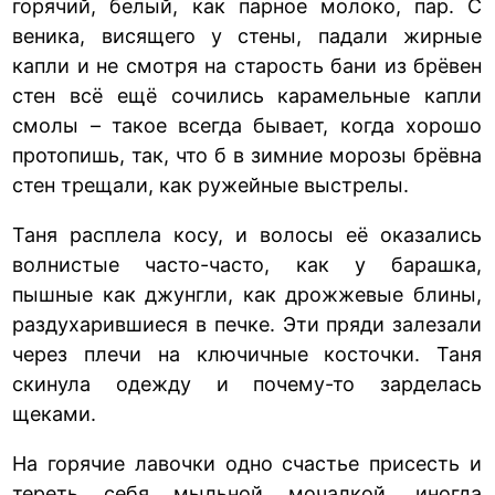
горячий, белый, как парное молоко, пар. С
веника, висящего у стены, падали жирные
капли и не смотря на старость бани из брёвен
стен всё ещё сочились карамельные капли
смолы – такое всегда бывает, когда хорошо
протопишь, так, что б в зимние морозы брёвна
стен трещали, как ружейные выстрелы.
Таня расплела косу, и волосы её оказались
волнистые часто-часто, как у барашка,
пышные как джунгли, как дрожжевые блины,
раздухарившиеся в печке. Эти пряди залезали
через плечи на ключичные косточки. Таня
скинула одежду и почему-то зарделась
щеками.
На горячие лавочки одно счастье присесть и
тереть себя мыльной мочалкой, иногда