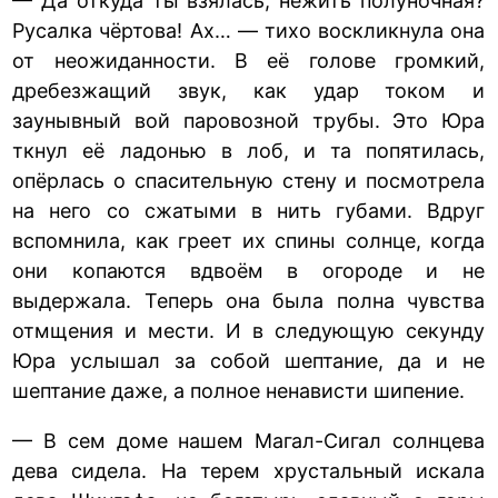
— Да откуда ты взялась, нежить полуночная?
Русалка чёртова! Ах… — тихо воскликнула она
от неожиданности. В её голове громкий,
дребезжащий звук, как удар током и
заунывный вой паровозной трубы. Это Юра
ткнул её ладонью в лоб, и та попятилась,
опёрлась о спасительную стену и посмотрела
на него со сжатыми в нить губами. Вдруг
вспомнила, как греет их спины солнце, когда
они копаются вдвоём в огороде и не
выдержала. Теперь она была полна чувства
отмщения и мести. И в следующую секунду
Юра услышал за собой шептание, да и не
шептание даже, а полное ненависти шипение.
— В сем доме нашем Магал-Сигал солнцева
дева сидела. На терем хрустальный искала