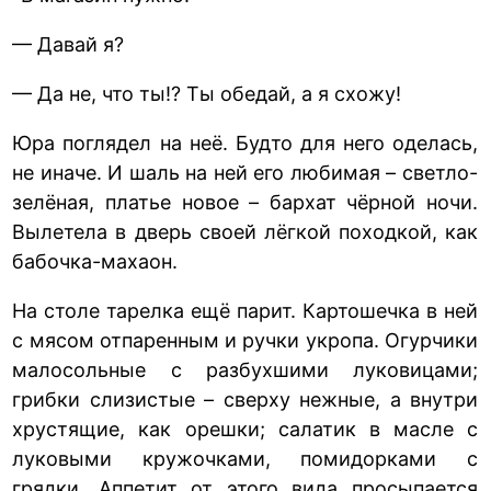
— Давай я?
— Да не, что ты!? Ты обедай, а я схожу!
Юра поглядел на неё. Будто для него оделась,
не иначе. И шаль на ней его любимая – светло-
зелёная, платье новое – бархат чёрной ночи.
Вылетела в дверь своей лёгкой походкой, как
бабочка-махаон.
На столе тарелка ещё парит. Картошечка в ней
с мясом отпаренным и ручки укропа. Огурчики
малосольные с разбухшими луковицами;
грибки слизистые – сверху нежные, а внутри
хрустящие, как орешки; салатик в масле с
луковыми кружочками, помидорками с
грядки. Аппетит от этого вида просыпается