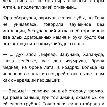
дева Шингафа, не богатырь славный с горы
Алтай, а подлетал змей огненный…
Юра обернулся, зарычал сквозь зубы, но Таня
не унималась, говорила заученное без
интонации, без ударений и глаза её горели как
два злых драгоценных камня и руки будто бы
вот-вот вцепятся кому-нибудь в горло.
— … дух злой Лифлаф, Зацунана, Халануда,
глаза зелёные, как два изумруда, броня
медная, на броне лата, в ноздрях кольца из
червонного злата, из ноздрей огонь пышет, сам
как смердящий пёс дышит…
— Ведьма! – сплюнул он в её сторону громко.
Да разве раньше, при той жизни, сказал бы он
ей слово грубое? Точно злая сила отобрала у