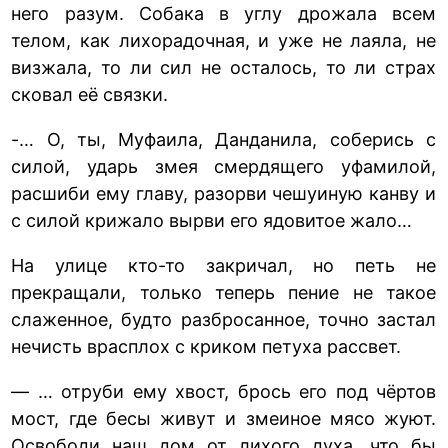
него разум. Собака в углу дрожала всем
телом, как лихорадочная, и уже не лаяла, не
визжала, то ли сил не осталось, то ли страх
сковал её связки.
-… О, ты, Муфаила, Данданила, соберись с
силой, ударь змея смердящего уфамилой,
расшиби ему главу, разорви чешуиную канву и
с силой крижало вырви его ядовитое жало…
На улице кто-то закричал, но петь не
прекращали, только теперь пение не такое
слаженное, будто разбросанное, точно застал
нечисть врасплох с криком петуха рассвет.
— … отруби ему хвост, брось его под чёртов
мост, где бесы живут и змеиное мясо жуют.
Освободи наш дом от лихого духа, что бы