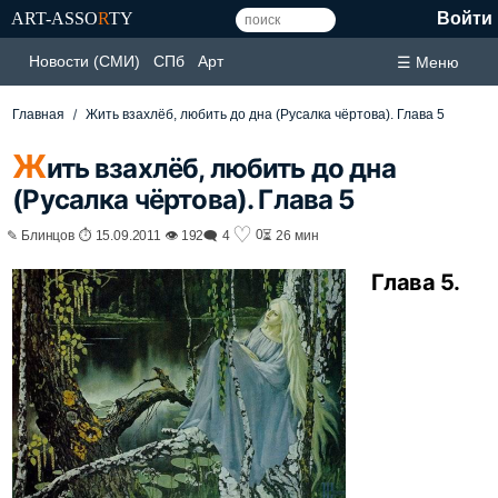
ART-ASSO
R
TY
Войти
Новости (СМИ)
СПб
Арт
☰ Меню
Главная
Жить взахлёб, любить до дна (Русалка чёртова). Глава 5
Ж
ить взахлёб, любить до дна
(Русалка чёртова). Глава 5
♡
0
✎ Блинцов ⏱ 15.09.2011 👁 192
🗨 4
⏳ 26 мин
Глава 5.