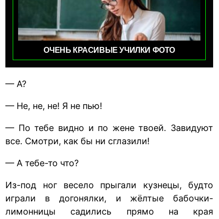
ОЧЕНЬ КРАСИВЫЕ УЧИЛКИ ФОТО
— А?
— Не, не, не! Я не пью!
— По тебе видно и по жене твоей. Завидуют
все. Смотри, как бы ни сглазили!
— А тебе-то что?
Из-под ног весело прыгали кузнецы, будто
играли в догонялки, и жёлтые бабочки-
лимонницы садились прямо на края