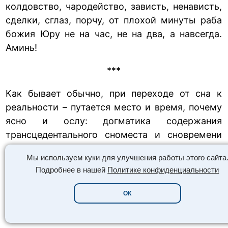
колдовство, чародейство, зависть, ненависть,
сделки, сглаз, порчу, от плохой минуты раба
божия Юру не на час, не на два, а навсегда.
Аминь!
***
Как бывает обычно, при переходе от сна к
реальности – путается место и время, почему
ясно и ослу: догматика содержания
трансцедентального сноместа и сновремени
переживает кинетическую конверсию к
Мы используем куки для улучшения работы этого сайта
своему основному месту, причём
Подробнее в нашей
Политике конфиденциальности
затрагивается особая сила, которая на
некоторое время выбрасывает сонмическое
ОК
состояние уравновешенного в вечности
времени.