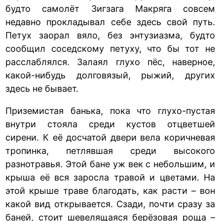
будто самолёт Зигзага Макряга совсем
недавно прокладывал себе здесь свой путь.
Петух заорал вяло, без энтузиазма, будто
сообщил соседскому петуху, что бы тот не
расслаблялся. Залаял глухо пёс, наверное,
какой-нибудь долговязый, рыжий, других
здесь не бывает.
Приземистая банька, пока что глухо-пустая
внутри стояла среди кустов отцветшей
сирени. К её досчатой двери вела коричневая
тропинка, петлявшая среди высокого
разнотравья. Этой бане уж век с небольшим, и
крыша её вся заросла травой и цветами. На
этой крыше траве благодать, как расти – вон
какой вид открывается. Сзади, почти сразу за
баней, стоит шевелящаяся берёзовая роща –