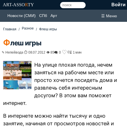
ART-ASSO
R
TY
Войти
Новости (СМИ)
СПб
Арт
☰ Меню
Разное
Главная
Флеш игры
Ф
леш игры
♡
0
✎ Непейвода ⏱ 08.07.2012 👁 85
🗨 0
⏳ 1 мин
На улице плохая погода, нечем
заняться на рабочем месте или
просто хочется посидеть дома и
развлечь себя интересным
досугом? В этом вам поможет
интернет.
В интернете можно найти тысячу и одно
занятие, начиная от просмотров новостей и