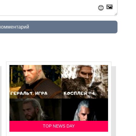
🖼️
😊
 комментарий
TOP NEWS DAY