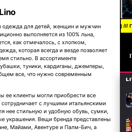
Lino
AKING NEWS /// НОВОСТИ (СМИ) /// ГЛАВНЫЕ НОВ
я одежда для детей, женщин и мужчин
иционно выполняется из 100% льна,
тся, как отмечалось, с хлопком,
ежда, которая всегда и везде позволяет
емя стильно. В ассортименте
убашки, туники, кардиганы, джемперы,
общем все, что нужно современным
L
бы ее клиенты могли приобрести все
у сотрудничает с лучшими итальянскими
я нее стильную и удобную обувь, сумки,
ые украшения. Вещи бренда представлены
не, Майами, Авентуре и Палм-Бич, а