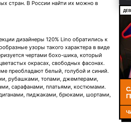
ых стран. В России найти их можно в
ДЕВ
екции дизайнеры 120% Lino обратились к
ообразные узоры такого характера в виде
еризуется чертами бохо-шика, который
 цветастых окрасах, свободных фасонах.
мме преобладают белый, голубой и синий.
ми, рубашками, топами, джемперами,
ми, сарафанами, платьями, костюмами.
С
Г
диганами, пиджаками, брюками, шортами,
Ч