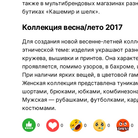
также в мультибрендовых магазинах разн
бутиках «Кашемир и шелк».
Коллекция весна/лето 2017
Для создания новой весенне-летней колл
этнической теме: изделия украшают разн
кружева, вышивки и принтов. Она характ
проявляется, помимо узоров, в бахроме,
При наличии ярких вещей, в цветовой га
Женская коллекция представлена туника
шортами, брюками, юбками, комбинезона
Мужская — рубашками, футболками, кар
костюмами.
0
0
0
0
0