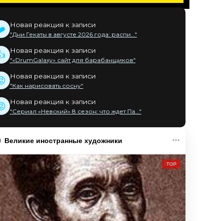
Новая реакция к записи
❤️
"Дни Гекаты в августе 2026 года: распи..."
Новая реакция к записи
👍
"«DrumGalaxy» сайт для барабанщиков"
Новая реакция к записи
😡
"Как нарисовать сосну"
Новая реакция к записи
😡
"Сериал «Невский» 8 сезон: что ждет Па..."
Великие иностранные художники
TOP