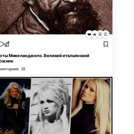
❤️
🔥
😮
👏
оты Микеланджело. Великий итальянский
ожник
ментариев:
18