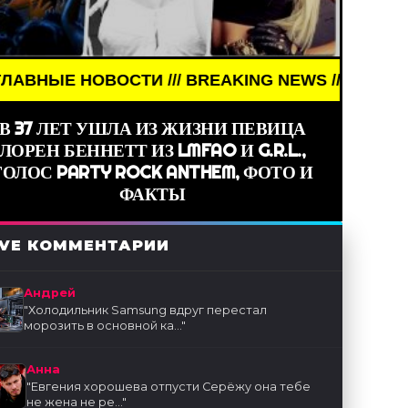
ОСТИ /// BREAKING NEWS /// НОВОСТИ (СМИ) ///
В 37 ЛЕТ УШЛА ИЗ ЖИЗНИ ПЕВИЦА
ЛОРЕН БЕННЕТТ ИЗ LMFAO И G.R.L.,
ГОЛОС PARTY ROCK ANTHEM, ФОТО И
ФАКТЫ
IVE КОММЕНТАРИИ
Андрей
"
Холодильник Samsung вдруг перестал
морозить в основной ка...
"
Анна
"
Евгения хорошева отпусти Серёжу она тебе
не жена не ре...
"