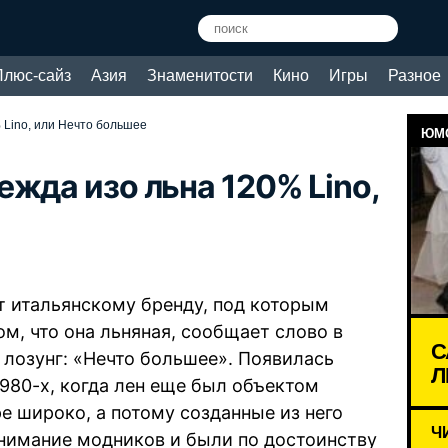
Плюс-сайз
Азия
Знаменитости
Кино
Игры
Разное
 Lino, или Нечто большее
ЮМО
ежда изо льна 120% Lino,
т итальянскому бренду, под которым
м, что она льняная, сообщает слово в
С
лозунг: «Нечто большее». Появилась
Л
980-х, когда лен еще был объектом
е широко, а потому созданные из него
Ч
нимание модников и были по достоинству