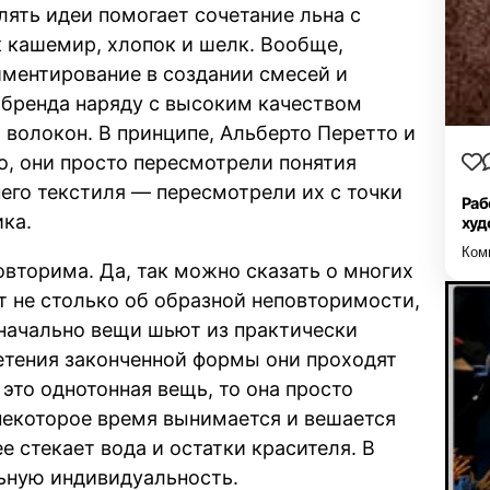
лять идеи помогает сочетание льна с
 кашемир, хлопок и шелк. Вообще,
иментирование в создании смесей и
 бренда наряду с высоким качеством
волокон. В принципе, Альберто Перетто и
о, они просто пересмотрели понятия
го текстиля — пересмотрели их с точки
Раб
ка.
худ
Ком
овторима. Да, так можно сказать о многих
т не столько об образной неповторимости,
значально вещи шьют из практически
етения законченной формы они проходят
 это однотонная вещь, то она просто
 некоторое время вынимается и вешается
ее стекает вода и остатки красителя. В
льную индивидуальность.