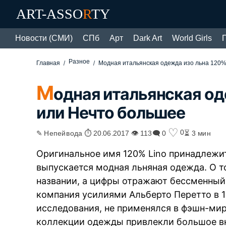
ART-ASSO
R
TY
Новости (СМИ)
СПб
Арт
Dark Art
World Girls
Разное
Главная
Модная итальянская одежда изо льна 120%
М
одная итальянская од
или Нечто большее
♡
0
✎ Непейвода ⏱ 20.06.2017 👁 113
🗨 0
⏳ 3 мин
Оригинальное имя 120% Lino принадлежи
выпускается модная льняная одежда. О то
названии, а цифры отражают бессменный 
компания усилиями Альберто Перетто в 1
исследования, не применялся в фэшн-мир
коллекции одежды привлекли большое в