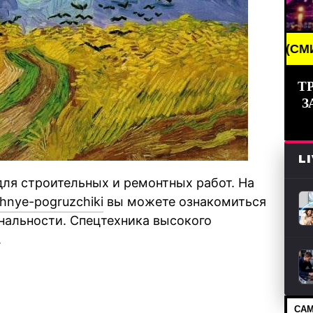
BREAKING NEWS /// НОВОСТИ (СМИ) /// СВЕЖИЕ Н
Т
З
L
ля строительных и ремонтных работ. На
chnye-pogruzchiki
вы можете ознакомиться
нальности. Спецтехника высокого
.
САМ