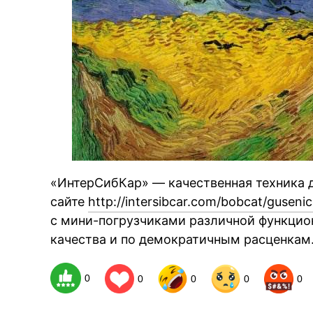
«ИнтерСибКар» — качественная техника д
сайте
http://intersibcar.com/bobcat/guseni
с мини-погрузчиками различной функцио
качества и по демократичным расценкам
0
0
0
0
0