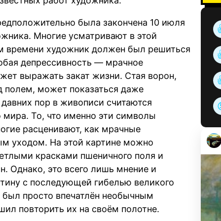
звестных работ художника.
редположительно была закончена 10 июля
дожника. Многие усматривают в этой
ром времени художник должен был решиться
собая депрессивность — мрачное
жет выражать закат жизни. Стая ворон,
д полем, может показаться даже
 давних пор в живописи считаются
 мира. То, что именно эти символы
огие расценивают, как мрачные
ым уходом. На этой картине можно
ветлыми красками пшеничного поля и
. Однако, это всего лишь мнение и
ртину с последующей гибелью великого
г был просто впечатлён необычным
шил повторить их на своём полотне.