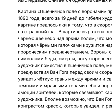
Амстердаме. Считается одной из самых и
Картина «Пшеничное поле с воронами» п
1890 года, всего за 19 дней до гибели ху
картине предпосылки к тому, что в ско
на страшный шаг. В картине выражена о
чернеющее небо над ярким полем, что мо
которая чёрными галочками кружится на
пророческим предначертанием. Вороны с
символами беды, смерти, потустороннего
художник поместил в пшеничное поле, мн
предчувствия Ван Гога перед своим скор
увидеть чёткую грань между яркими и с
тёмными и мрачными тонами неба и ворон
эмоции зрителей, которые связывают ка
художника. Вполне возможно, что Ван Го
контрастом красок, которые увидел, и ре