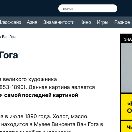
Плюс-сайз
Азия
Знаменитости
Кино
Игры
Разное
 Ван Гога
ЗНА
Гога
а великого художника
853-1890). Данная картина является
ся
самой последней картиной
«
О
а в июле 1890 года. Холст, масло.
 находится в Музее Винсента Ван Гога в
Ч