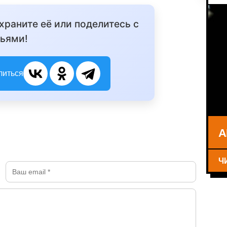
охраните её или поделитесь с
ьями!
литься
А
Ч