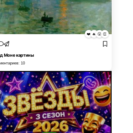
❤️
🔥
😮
👏
д Моне картины
ментариев:
10