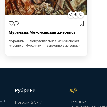
😍
🌟
👏
Мурализм. Мексиканская живопись
Мурализм — монументальная мексиканская
живопись. Мурализм — движение в живописи,
…
Info
Рубрики
ный
Политика
Новости & СМИ
ии.
конфиденциальност