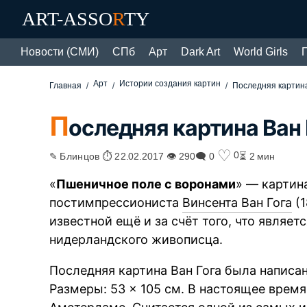
ART-ASSO
R
TY
Новости (СМИ)
СПб
Арт
Dark Art
World Girls
Арт
Истории создания картин
Главная
Последняя картина
П
оследняя картина Ван 
♡
0
✎ Блинцов ⏱ 22.02.2017 👁 290
🗨 0
⏳ 2 мин
«
Пшеничное поле с воронами
» — картин
постимпрессиониста
Винсента Ван Гога
(1
известной ещё и за счёт того, что являет
нидерландского живописца.
Последняя картина Ван Гога была написан
Размеры: 53 × 105 см. В настоящее время