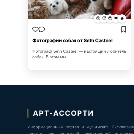
😮
👏
😍
🌟
🔥
Фотографии собак от Seth Casteel
Фотограф Seth Casteel — настоящий любитель
собак. В этом мы…
АРТ-АССОРТИ
Информационный портал и мультисайт. Эксклюзив
контент для ценителей качественной информац