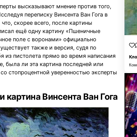
сперты высказывают мнение против того,
Исследуя переписку Винсента Ван Гога в
что, скорее всего, после картины
аписал ещё одну картину «Пшеничные
чное поле с воронами» официально
Существует также и версия, судя по
бя из пистолета прямо во время написания
Кло
е, была ли эта картина последней или
Ком
 со стопроцентной уверенностью эксперты
 картина Винсента Ван Гога