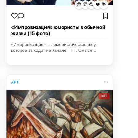
😮
👏
😍
❤️
🌟
«Импровизация» юмористы в обычной
жизни (15 фото)
«Импровизация» — юмористическое шоу,
которое выходит на канале ТНТ. Смысл…
АРТ
HOT