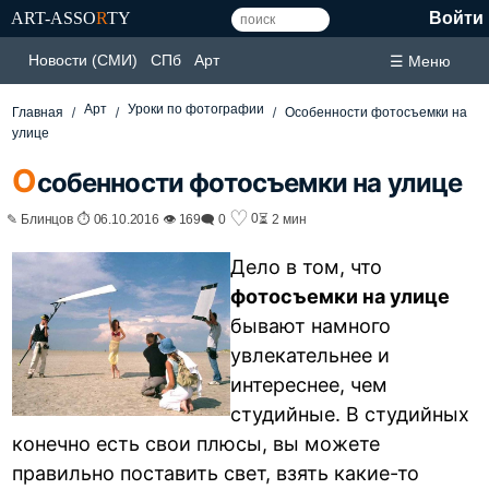
ART-ASSO
R
TY
Войти
Новости (СМИ)
СПб
Арт
☰ Меню
Арт
Уроки по фотографии
Главная
Особенности фотосъемки на
улице
О
собенности фотосъемки на улице
♡
0
✎ Блинцов ⏱ 06.10.2016 👁 169
🗨 0
⏳ 2 мин
Дело в том, что
фотосъемки на улице
бывают намного
увлекательнее и
интереснее, чем
студийные. В студийных
конечно есть свои плюсы, вы можете
правильно поставить свет, взять какие-то