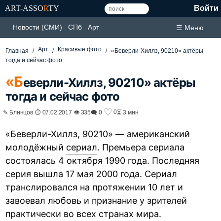
ART-ASSO
R
TY
Войти
Новости (СМИ)
СПб
Арт
☰ Меню
Арт
Красивые фото
Главная
«Беверли-Хиллз, 90210» актёры
тогда и сейчас фото
«Б
еверли-Хиллз, 90210» актёры
тогда и сейчас фото
♡
0
✎ Блинцов ⏱ 07.02.2017 👁 335
🗨 0
⏳ 3 мин
«Беверли-Хиллз, 90210» — американский
молодёжный
сериал
. Премьера сериала
состоялась 4 октября 1990 года. Последняя
серия вышла 17 мая 2000 года. Сериал
транслировался на протяжении 10 лет и
завоевал любовь и признание у зрителей
практически во всех странах мира.