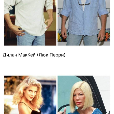
Дилан МакКей (Люк Перри)