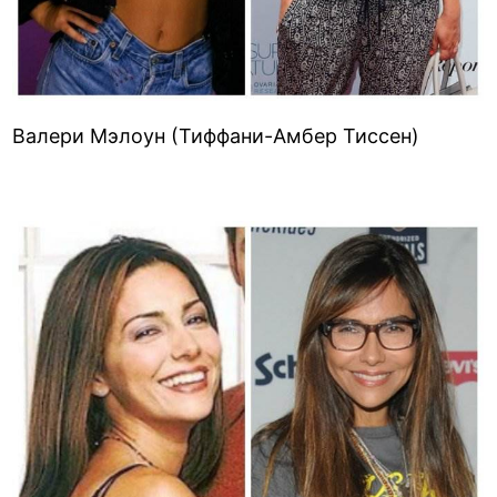
Валери Мэлоун (Тиффани-Амбер Тиссен)