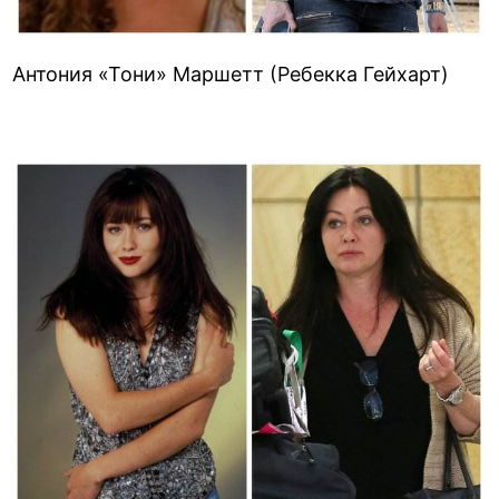
Антония «Тони» Маршетт (Ребекка Гейхарт)