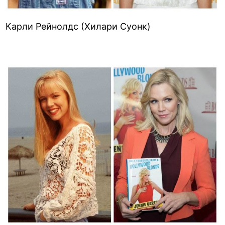
Карли Рейнолдс (Хилари Суонк)