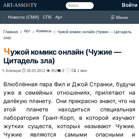
ART-ASSO
R
TY
Войти
Новости (СМИ)
СПб
Арт
☰ Меню
Арт
Комиксы
Главная
Чужой комикс онлайн (Чужие — Цитадель
зла)
Ч
ужой комикс онлайн (Чужие —
Цитадель зла)
♡
0
✎ Блинцов ⏱ 26.05.2012 👁 252
🗨 0
⏳ 1 мин
Влюблённая пара Фил и Джой Странки, будучи
уже в семейных отношениях, прилетают на
далёкую планету. Они прекрасно знают, что на
этой планете находиться специальная
лаборатория Грант-Корп, в которой изучают
жутких существ, которых называют Чужие.
Чужие
являются самыми опасными и