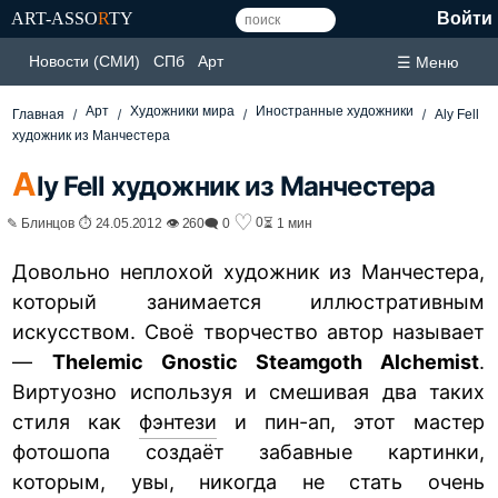
ART-ASSO
R
TY
Войти
Новости (СМИ)
СПб
Арт
☰ Меню
Арт
Художники мира
Иностранные художники
Главная
Aly Fell
художник из Манчестера
A
ly Fell художник из Манчестера
♡
0
✎ Блинцов ⏱ 24.05.2012 👁 260
🗨 0
⏳ 1 мин
Довольно неплохой художник из Манчестера,
который занимается иллюстративным
искусством. Своё творчество автор называет
—
Thelemic Gnostic Steamgoth Alchemist
.
Виртуозно используя и смешивая два таких
стиля как
фэнтези
и пин-ап, этот мастер
фотошопа создаёт забавные картинки,
которым, увы, никогда не стать очень