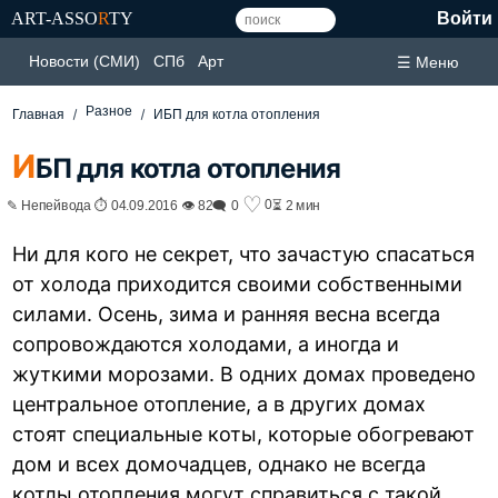
ART-ASSO
R
TY
Войти
Новости (СМИ)
СПб
Арт
☰ Меню
Разное
Главная
ИБП для котла отопления
И
БП для котла отопления
♡
0
✎ Непейвода ⏱ 04.09.2016 👁 82
🗨 0
⏳ 2 мин
Ни для кого не секрет, что зачастую спасаться
от холода приходится своими собственными
силами. Осень, зима и ранняя весна всегда
сопровождаются холодами, а иногда и
жуткими морозами. В одних домах проведено
центральное отопление, а в других домах
стоят специальные коты, которые обогревают
дом и всех домочадцев, однако не всегда
котлы отопления могут справиться с такой