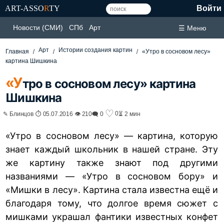
ART-ASSO
R
TY
Войти
Новости (СМИ)
СПб
Арт
☰ Меню
Арт
Истории создания картин
Главная
«Утро в сосновом лесу»
картина Шишкина
«У
тро в сосновом лесу» картина
Шишкина
♡
0
✎ Блинцов ⏱ 05.07.2016 👁 210
🗨 0
⏳ 2 мин
«Утро в сосновом лесу» — картина, которую
знает каждый школьник в нашей стране. Эту
же картину также знают под другими
названиями — «Утро в сосновом бору» и
«Мишки в лесу». Картина стала известна ещё и
благодаря тому, что долгое время сюжет с
мишками украшал фантики известных конфет