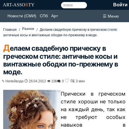
ART-ASSO
R
TY
Войти
Новости (СМИ)
СПб
Арт
☰ Меню
Разное
Главная
Делаем свадебную прическу в греческом стиле:
античные косы и винтажные ободки по-прежнему в моде.
Д
елаем свадебную прическу в
греческом стиле: античные косы и
винтажные ободки по-прежнему в
моде.
♡
0
✎ Непейвода ⏱ 26.04.2012 👁 106
🗨 0
⏳ 3 мин
Прически в греческом
стиле хороши не только
на каждый день, так как
не требуют особых
навыков в