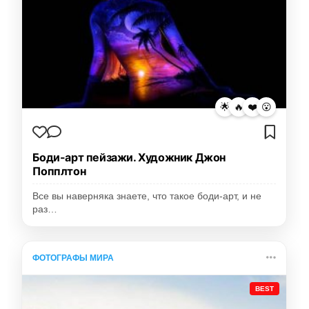
🌟
🔥
❤️
😮
Боди-арт пейзажи. Художник Джон
Попплтон
Все вы наверняка знаете, что такое боди-арт, и не
раз…
ФОТОГРАФЫ МИРА
BEST