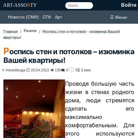
ART-ASSO
R
TY
Войти
Новости (СМИ)
СПб
Арт
☰ Меню
Разное
Главная
Роспись стен и потолков – изюминка Вашей
квартиры!
Р
оспись стен и потолков – изюминка
Вашей квартиры!
♡
0
✎ Непейвода ⏱ 26.04.2012 👁 155
🗨 0
⏳ 3 мин
Проводя большую часть
жизни в стенах родного
дома, люди стремятся
сделать его
максимально
комфортабельным. Для
этого используются