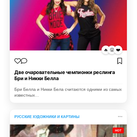
🔥
😮
❤️
Две очаровательные чемпионки реслинга
Бри и Никки Белла
Бри Белла и Никки Бела считаются одними из самых
известных…
РУССКИЕ ХУДОЖНИКИ И КАРТИНЫ
HOT