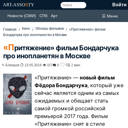
ART-ASSO
R
TY
Войти
Новости (СМИ)
СПб
Арт
☰ Меню
Кино
Обзоры фильмов
Главная
«Притяжение» фильм
Бондарчука про инопланетян в Москве
«П
ритяжение» фильм Бондарчука
про инопланетян в Москве
♡
0
✎ Блинцов ⏱ 13.05.2016 👁 157
🗨 0
⏳ 2 мин
«Притяжение» —
новый фильм
Фёдора Бондарчука
, который уже
сейчас является одним из самых
ожидаемых и обещает стать
самой громкой российской
премьерой 2017 года. Фильм
«Притяжение» снят в стиле