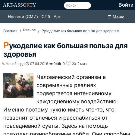
ART-ASSO
R
TY
Войти
Новости (СМИ)
СПб
Арт
☰ Меню
Разное
Главная
Рукоделие как большая польза для здоровья
Р
укоделие как большая польза для
здоровья
♡
0
✎ Непейвода ⏱ 07.04.2016 👁 94
🗨 0
⏳ 2 мин
Человеческий организм в
современных реалиях
подвергается интенсивному
каждодневному воздействию.
Именно поэтому нужно иметь что-то, что
позволит отвлечься и расслабиться от
повседневной суеты. Здесь на помощь
приходят разнообразные хобби. Они способны