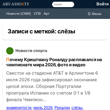
ART-ASSO
R
TY
Войти
Новости (СМИ)
СПб
Арт
☰ Меню
Записи с меткой:
слёзы
Новости спорта
Почему Криштиану Роналду расплакался на
чемпионате мира 2026, фото и видео
Свисток на стадионе AT&T в Арлингтоне 6
июля 2026 года зафиксировал окончание
целой эпохи. Сборная Португалии
проиграла Испании со счетом 0:1 в 1/8
финала Чемпион...
знаменитости
,
июль 2026
,
Роналду
,
слёзы
,