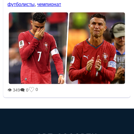
футболисты
,
чемпионат
♡
0
👁 349
🗨 0