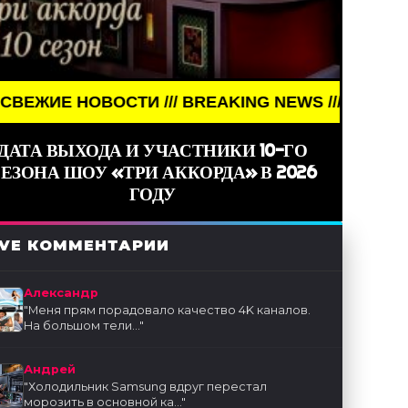
НОВОСТИ /// BREAKING NEWS /// НОВОСТИ (СМИ) /
ДАТА ВЫХОДА И УЧАСТНИКИ 10-ГО
ЕЗОНА ШОУ «ТРИ АККОРДА» В 2026
ГОДУ
IVE КОММЕНТАРИИ
Александр
"
Меня прям порадовало качество 4K каналов.
На большом тели...
"
Андрей
"
Холодильник Samsung вдруг перестал
морозить в основной ка...
"