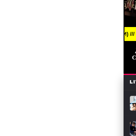
BREAKING NEWS /// НОВОСТИ (СМИ) /// СВЕЖИЕ 
С
L