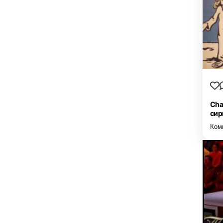
Cha
сир
Ком