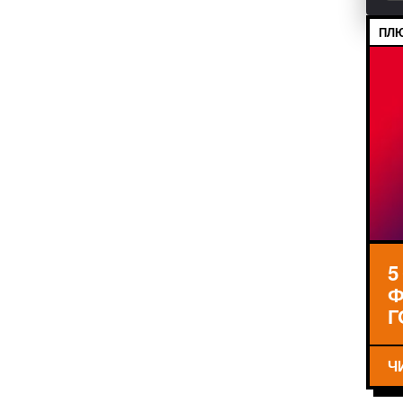
ПЛЮ
5
Ф
Г
Ч