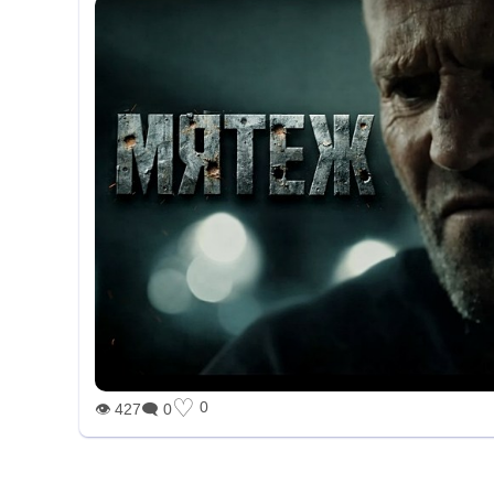
♡
0
👁 427
🗨 0