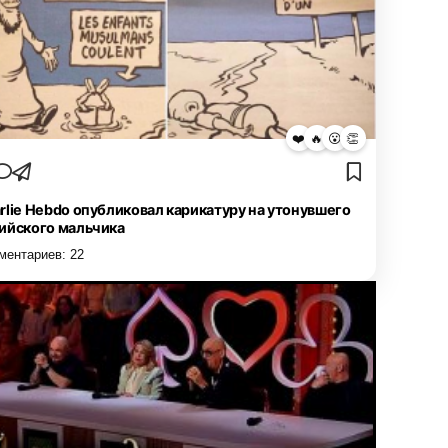
❤️
🔥
😮
👏
rlie Hebdo опубликовал карикатуру на утонувшего
ийского мальчика
ментариев:
22