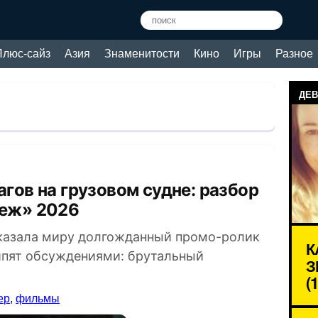
Плюс-сайз
Азия
Знаменитости
Кино
Игры
Разное
ДЕВ
теж» 2026
показала миру долгожданный промо-ролик
К
кипят обсуждениями: брутальный
З
(
ер
,
фильмы