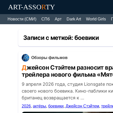
ART-ASSO
R
TY
Новости (СМИ)
СПб
Арт
Dark Art
World Girls
Записи с меткой:
боевики
Обзоры фильмов
Джейсон Стэйтем разносит врагов на грузовом судне: разбор
трейлера нового фильма «Мя
9 апреля 2026 года, студия Lionsgate 
своего нового боевика. Кино-паблики 
британец возвращается к ...
2026
,
актёры
,
боевики
,
Джейсон Стэйтем
,
трейл