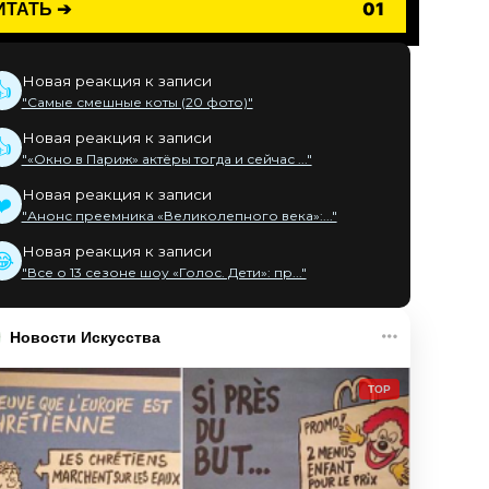
ИТАТЬ ➔
01
Новая реакция к записи
👍
"Самые смешные коты (20 фото)"
Новая реакция к записи
👍
"«Окно в Париж» актёры тогда и сейчас ..."
Новая реакция к записи
❤️
"Анонс преемника «Великолепного века»:..."
Новая реакция к записи
😂
"Все о 13 сезоне шоу «Голос. Дети»: пр..."
Новости Искусства
TOP