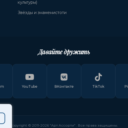
культуры)
Звёзды и знаменистоти
Давайте дружить
am
YouTube
ВКонтакте
TikTok
P
Copyright © 2011-
2026
"Арт Ассорти"
. Все права защищены.