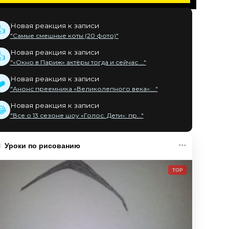
Новая реакция к записи
👍
"Самые смешные коты (20 фото)"
Новая реакция к записи
👍
"«Окно в Париж» актёры тогда и сейчас ..."
Новая реакция к записи
❤️
"Анонс преемника «Великолепного века»:..."
Новая реакция к записи
😂
"Все о 13 сезоне шоу «Голос. Дети»: пр..."
Уроки по рисованию
TOP