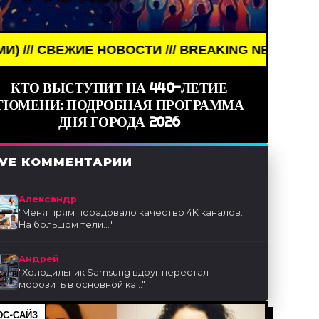
 НОВОСТИ /// BREAKING NEWS /// НОВОСТИ (СМИ)
КТО ВЫСТУПИТ НА 440-ЛЕТИЕ
ТЮМЕНИ: ПОДРОБНАЯ ПРОГРАММА
ДНЯ ГОРОДА 2026
IVE КОММЕНТАРИИ
Александр
"
Меня прям порадовало качество 4K каналов.
На большом тели...
"
Андрей
"
Холодильник Samsung вдруг перестал
морозить в основной ка...
"
С-САЙЗ