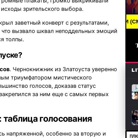
громные плакаты, громко выкрикивали
 исходы зрительского выбора.
BREAKING NEWS /// НОВОСТИ (СМИ) /// СВЕЖИЕ
рыл заветный конверт с результатами,
, что вызвало шквал неподдельных эмоций
ся толпы.
пуске?
сов
. Чернокнижник из Златоуста уверенно
L
тным триумфатором мистического
ьшинство голосов, доказав статус
 закрепился за ним еще с самых первых
 таблица голосования
сь напряженной, особенно за вторую и
ПЛЮ