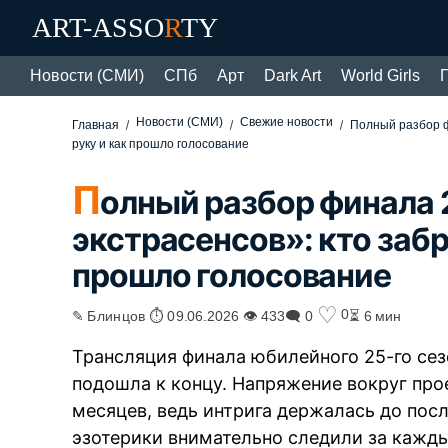
ART-ASSO
R
TY
Новости (СМИ)
СПб
Арт
Dark Art
World Girls
Новости (СМИ)
Свежие новости
Главная
Полный разбор ф
руку и как прошло голосование
П
олный разбор финала 
экстрасенсов»: кто заб
прошло голосование
♡
0
✎ Блинцов ⏱ 09.06.2026 👁 433
🗨 0
⏳ 6 мин
Трансляция финала юбилейного 25-го сез
подошла к концу. Напряжение вокруг про
месяцев, ведь интрига держалась до пос
эзотерики внимательно следили за кажд