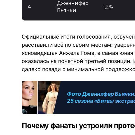
Дженнифер
4
1,2%
Бьянки
Официальные итоги голосования, озвуче
расставили всё по своим местам: уверен
ясновидящая Анжела Гома, а самая юная 
оказалась на почетной третьей позиции.
далеко позади с минимальной поддержко
Фото Дженнифер Бьянки:
25 сезона «Битвы экстра
Почему фанаты устроили протес