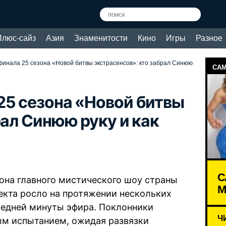
Плюс-сайз
Азия
Знаменитости
Кино
Игры
Разное
инала 25 сезона «Новой битвы экстрасенсов»: кто забрал Синюю
САМ
25 сезона «Новой битвы
рал Синюю руку и как
С
она главного мистического шоу страны
М
екта росло на протяжении нескольких
ледней минуты эфира. Поклонники
Ч
ым испытанием, ожидая развязки