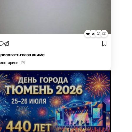
❤️
🔥
😮
👏
 рисовать глаза аниме
ментариев:
24