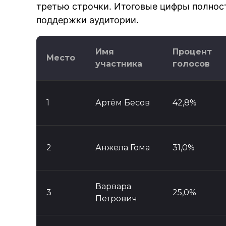
третью строчки. Итоговые цифры полнос
поддержки аудитории.
Имя
Процент
Место
участника
голосов
1
Артём Бесов
42,8%
2
Анжела Гома
31,0%
Варвара
3
25,0%
Петрович