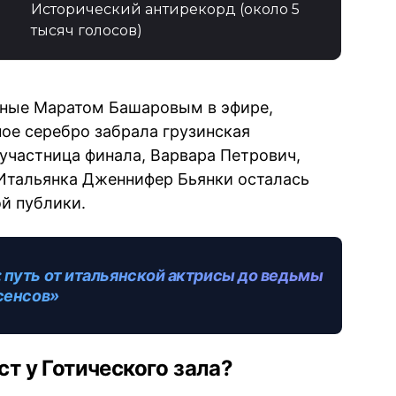
Исторический антирекорд (около 5
тысяч голосов)
нные Маратом Башаровым в эфире,
ное серебро забрала грузинская
участница финала, Варвара Петрович,
 Итальянка Дженнифер Бьянки осталась
й публики.
 путь от итальянской актрисы до ведьмы
сенсов»
т у Готического зала?