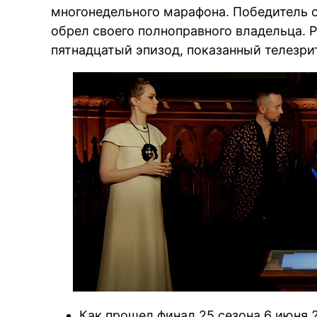
многонедельного марафона. Победитель 
обрел своего полноправного владельца. 
пятнадцатый эпизод, показанный телезри
Как прошел финал 25 сезона 6 июня 