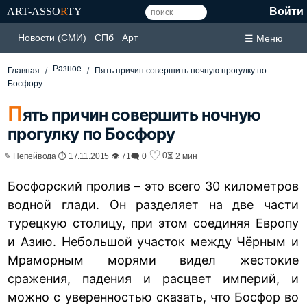
ART-ASSO
R
TY
Войти
Новости (СМИ)
СПб
Арт
☰ Меню
Разное
Главная
Пять причин совершить ночную прогулку по
Босфору
П
ять причин совершить ночную
прогулку по Босфору
♡
0
✎ Непейвода ⏱ 17.11.2015 👁 71
🗨 0
⏳ 2 мин
Босфорский пролив – это всего 30 километров
водной глади. Он разделяет на две части
турецкую столицу, при этом соединяя Европу
и Азию. Небольшой участок между Чёрным и
Мраморным морями видел жестокие
сражения, падения и расцвет империй, и
можно с уверенностью сказать, что Босфор во