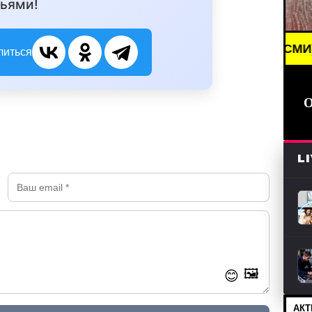
ьями!
BREAKING NEWS /// НОВОСТИ (СМИ) /// СВЕЖИЕ
литься
L
🖼️
😊
АКТ