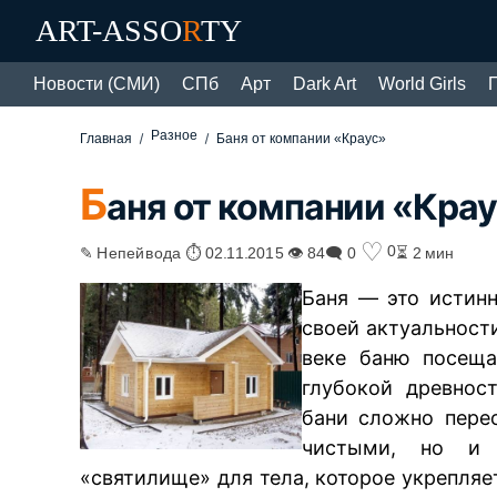
ART-ASSO
R
TY
Новости (СМИ)
СПб
Арт
Dark Art
World Girls
Разное
Главная
Баня от компании «Краус»
Б
аня от компании «Кра
♡
0
✎ Непейвода ⏱ 02.11.2015 👁 84
🗨 0
⏳ 2 мин
Баня — это истинн
своей актуальности
веке баню посеща
глубокой древнос
бани сложно перео
чистыми, но и 
«святилище» для тела, которое укрепляе