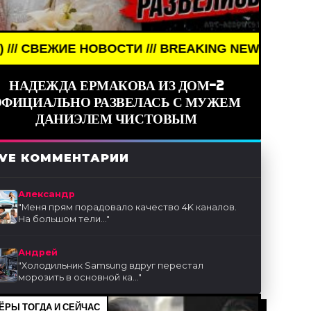
 НОВОСТИ /// BREAKING NEWS /// НОВОСТИ (СМИ)
НАДЕЖДА ЕРМАКОВА ИЗ ДОМ-2
ОФИЦИАЛЬНО РАЗВЕЛАСЬ С МУЖЕМ
ДАНИЭЛЕМ ЧИСТОВЫМ
IVE КОММЕНТАРИИ
Александр
"
Меня прям порадовало качество 4K каналов.
На большом тели...
"
Андрей
"
Холодильник Samsung вдруг перестал
морозить в основной ка...
"
ЁРЫ ТОГДА И СЕЙЧАС