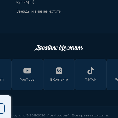
культуры)
Звёзды и знаменистоти
Давайте дружить
am
YouTube
ВКонтакте
TikTok
P
Copyright © 2011-
2026
"Арт Ассорти"
. Все права защищены.