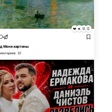
❤️
🔥
😮
👏
д Моне картины
ментариев:
10