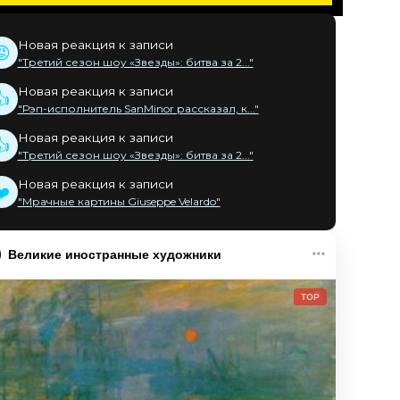
Новая реакция к записи
😡
"Третий сезон шоу «Звезды»: битва за 2..."
Новая реакция к записи
👍
"Рэп-исполнитель SanMinor рассказал, к..."
Новая реакция к записи
👍
"Третий сезон шоу «Звезды»: битва за 2..."
Новая реакция к записи
❤️
"Мрачные картины Giuseppe Velardo"
Великие иностранные художники
TOP