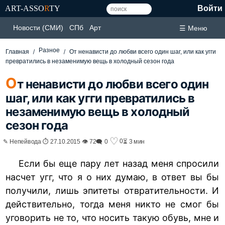
ART-ASSO
R
TY
Войти
Новости (СМИ)
СПб
Арт
☰ Меню
Разное
Главная
От ненависти до любви всего один шаг, или как угги
превратились в незаменимую вещь в холодный сезон года
О
т ненависти до любви всего один
шаг, или как угги превратились в
незаменимую вещь в холодный
сезон года
♡
0
✎ Непейвода ⏱ 27.10.2015 👁 72
🗨 0
⏳ 3 мин
Если бы еще пару лет назад меня спросили
насчет угг, что я о них думаю, в ответ вы бы
получили, лишь эпитеты отвратительности. И
действительно, тогда меня никто не смог бы
уговорить не то, что носить такую обувь, мне и