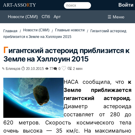
ART-ASSO
R
TY
Войти
Новости (СМИ)
СПб
Арт
☰ Меню
Новости (СМИ)
Главные новости
Главная
Гигантский астероид
приблизится к Земле на Хэллоуин 2015
Г
игантский астероид приблизится к
Земле на Хэллоуин 2015
♡
0
✎ Блинцов ⏱ 20.10.2015 👁 77
🗨 0
⏳ 2 мин
НАСА сообщила, что
к
Земле приближается
гигантский астероид
.
Диаметр астероида
составляет от 280 до
620 метров. Скорость космического тела
очень высока — 35 км/с. На максимально