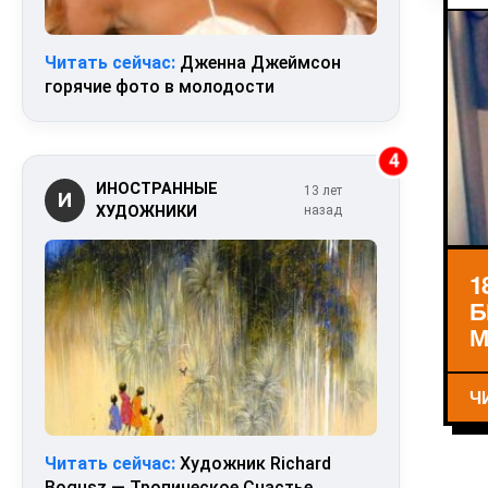
Читать сейчас:
Дженна Джеймсон
горячие фото в молодости
4
ИНОСТРАННЫЕ
13 лет
И
ХУДОЖНИКИ
назад
1
Б
М
Ч
Читать сейчас:
Художник Richard
Bogusz — Тропическое Счастье