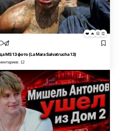
❤️
🔥
😮
👏
да MS 13 фото (La Mara Salvatrucha 13)
ментариев:
12