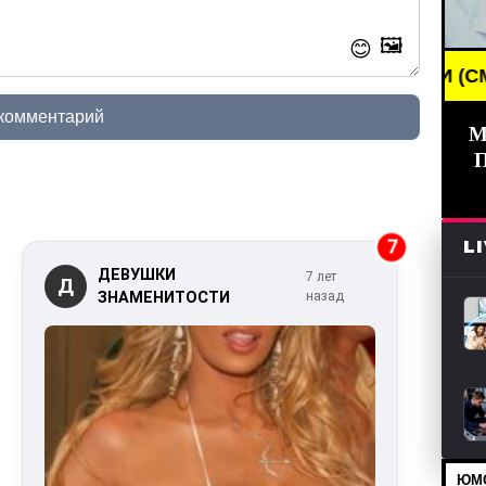
🖼️
😊
BREAKING NEWS /// НОВОСТИ (СМИ) /// СВЕ
 комментарий
М
7
L
ДЕВУШКИ
7 лет
Д
ЗНАМЕНИТОСТИ
назад
ЮМО