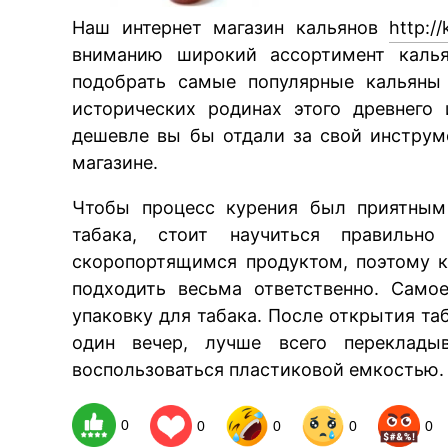
Наш интернет магазин кальянов
http:/
вниманию широкий ассортимент каль
подобрать самые популярные кальяны 
исторических родинах этого древнего
дешевле вы бы отдали за свой инструм
магазине.
Чтобы процесс курения был приятным
табака, стоит научиться правильно
скоропортящимся продуктом, поэтому к
подходить весьма ответственно. Само
упаковку для табака. После открытия та
один вечер, лучше всего переклады
воспользоваться пластиковой емкостью.
0
0
0
0
0