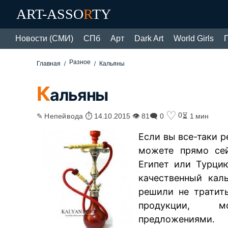
ART-ASSO
R
TY
Новости (СМИ)
СПб
Арт
Dark Art
World Girls
Разное
Главная
Кальяны
К
альяны
♡
0
✎ Непейвода ⏱ 14.10.2015 👁 81
🗨 0
⏳ 1 мин
Если вы все-таки р
можете прямо сей
Египет или Турци
качественный кал
решили не тратит
продукции, м
предложениями.