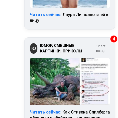
Читать сейчас:
Лаура Ли полнота ей к
лицу
4
ЮМОР, СМЕШНЫЕ
12 лет
Ю
КАРТИНКИ, ПРИКОЛЫ
назад
Читать сейчас:
Как Стивена Спилберга
обвинили в убийстве… динозавров