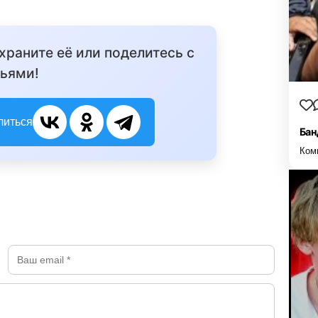
охраните её или поделитесь с
ьями!
литься
Бан
Ком