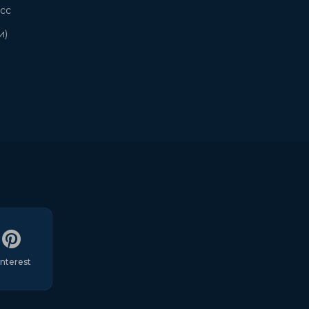
сс
и)
interest