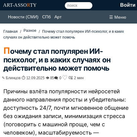
ART-ASSO
R
TY
Войти
Новости (СМИ)
СПб
Арт
☰ Меню
Разное
Главная
Почему стал популярен ИИ-психолог, и в каких
случаях он действительно может помочь
П
очему стал популярен ИИ-
психолог, и в каких случаях он
действительно может помочь
♡
0
✎ Блинцов ⏱ 12.09.2025 👁 85
🗨 0
⏳ 2 мин
Причины взлёта популярности нейросетей
данного направления просты и убедительны:
доступность 24/7, почти мгновенное общение
без ожидания записи, минимизация стресса
(поговорить с машиной проще, чем с
человеком), масштабируемость —