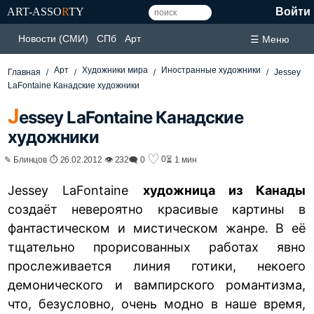
ART-ASSO
R
TY
Войти
Новости (СМИ)
СПб
Арт
☰ Меню
Арт
Художники мира
Иностранные художники
Главная
Jessey
LaFontaine Канадские художники
J
essey LaFontaine Канадские
художники
♡
0
✎ Блинцов ⏱ 26.02.2012 👁 232
🗨 0
⏳ 1 мин
Jessey LaFontaine
художница из Канады
создаёт невероятно красивые картины в
фантастическом и мистическом жанре. В её
тщательно прорисованных работах явно
прослеживается линия готики, некоего
демонического и вампирского романтизма,
что, безусловно, очень модно в наше время,