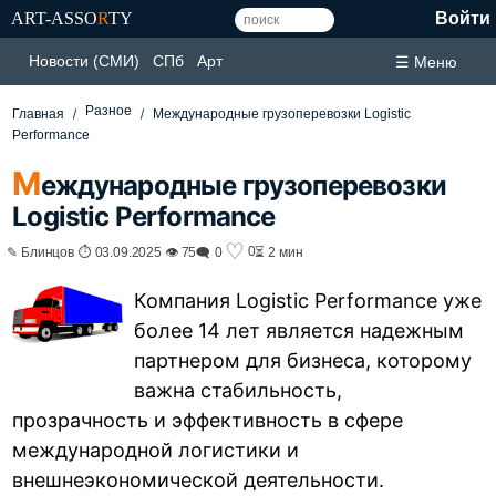
ART-ASSO
R
TY
Войти
Новости (СМИ)
СПб
Арт
☰ Меню
Разное
Главная
Международные грузоперевозки Logistic
Performance
М
еждународные грузоперевозки
Logistic Performance
♡
0
✎ Блинцов ⏱ 03.09.2025 👁 75
🗨 0
⏳ 2 мин
Компания Logistic Performance уже
более 14 лет является надежным
партнером для бизнеса, которому
важна стабильность,
прозрачность и эффективность в сфере
международной логистики и
внешнеэкономической деятельности.