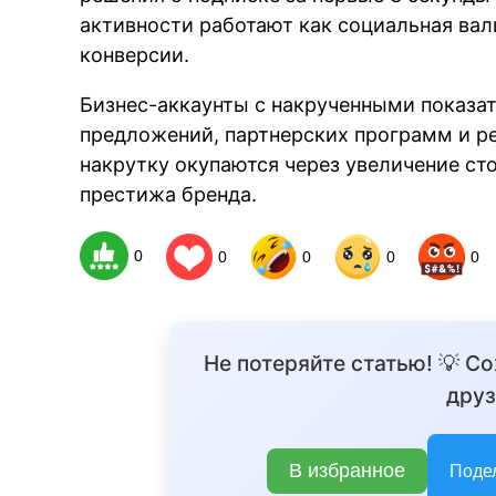
активности работают как социальная вал
конверсии.
Бизнес-аккаунты с накрученными показ
предложений, партнерских программ и р
накрутку окупаются через увеличение с
престижа бренда.
0
0
0
0
0
Не потеряйте статью! 💡 С
друз
В избранное
Поде