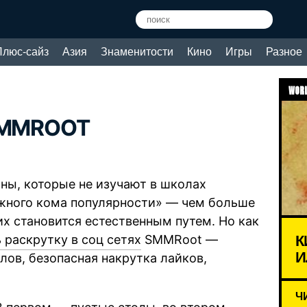
Плюс-сайз
Азия
Знаменитости
Кино
Игры
Разное
WORL
 SMMROOT
ны, которые не изучают в школах
ежного кома популярности» — чем больше
их становится естественным путем. Но как
К
 раскрутку в соц сетях
SMMRoot —
И
лов, безопасная накрутка лайков,
Ч