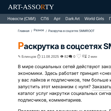
ART-ASSO
R
TY
Новости (СМИ)
СПб
Арт
Dark Art
World Girls
Разное
Главная
Раскрутка в соцсетях SMMROOT
Р
аскрутка в соцсетях
♡
0
✎ Блинцов ⏱ 11.08.2025 👁 82
🗨 0
⏳ 2 мин
В мире социальных сетей действуют зако
экономики. Здесь работает принцип «сн
у вас лайков и подписчиков, тем больше 
запустить этот механизм с нуля?
Заказать
каталог услуг накрутки социальных сигна
подписчиков, комментариев.