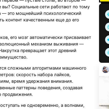
В первом — пустые столы, во втором —
е вы? Социальные сети работают по тому
а — это мощнейший психологический
ть контент качественным еще до его
йков, его мозг автоматически присваивает
 эволюционный механизм выживания —
Накрутка превращает этот древний
реимущество.
ются сложными алгоритмами машинного
етров: скорость набора лайков,
иям, время удержания внимания.
венные паттерны поведения, создавая
о продвижения.
оступать не одновременно, а волнами,