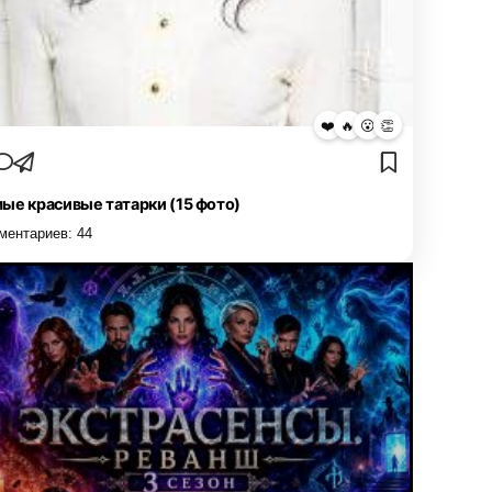
❤️
🔥
😮
👏
ые красивые татарки (15 фото)
ментариев:
44