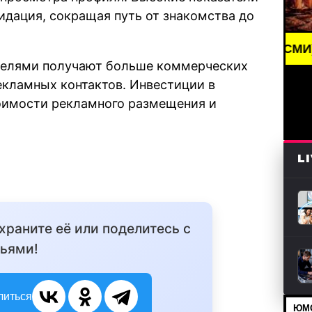
идация, сокращая путь от знакомства до
BREAKING NEWS /// НОВОСТИ (СМИ) /// СВЕЖИЕ
ателями получают больше коммерческих
екламных контактов. Инвестиции в
тоимости рекламного размещения и
L
охраните её или поделитесь с
ьями!
литься
ЮМО