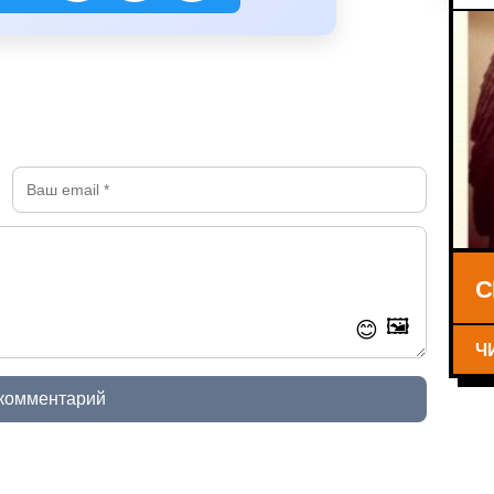
С
🖼️
😊
Ч
 комментарий