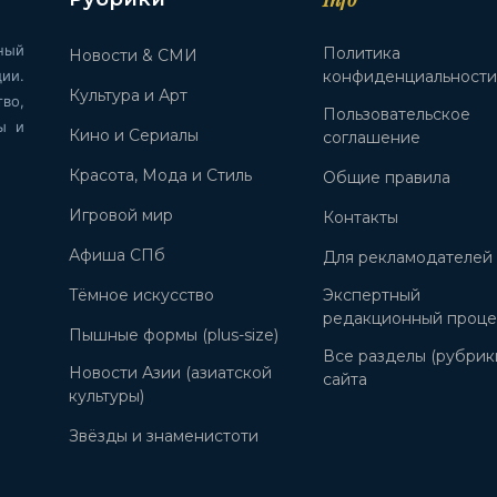
ный
Политика
Новости & СМИ
ии.
конфиденциальност
Культура и Арт
во,
Пользовательское
ы и
Кино и Сериалы
соглашение
Красота, Мода и Стиль
Общие правила
Игровой мир
Контакты
Афиша СПб
Для рекламодателей
Тёмное искусство
Экспертный
редакционный проце
Пышные формы (plus-size)
Все разделы (рубрик
Новости Азии (азиатской
сайта
культуры)
Звёзды и знаменистоти