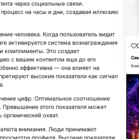
ента через социальные связи.
процесс на часы и дни, создавая иллюзию
ние человека. Когда пользователь видит
озге активируется система вознаграждения
ли комплименты. Это создает
Сам
ию с вашим контентом еще до его
Ком
обенно эффективна — она влияет на
претируют высокие показатели как сигнал
а.
ичение цифр. Оптимальное соотношение
. Превышение этого показателя может
 органический охват.
валюта внимания. Люди принимают
 просмотра профиля. Высокие показатели