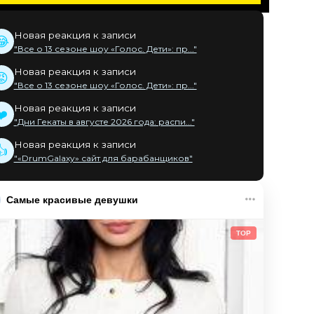
Новая реакция к записи
😂
"Все о 13 сезоне шоу «Голос. Дети»: пр..."
Новая реакция к записи
😡
"Все о 13 сезоне шоу «Голос. Дети»: пр..."
Новая реакция к записи
❤️
"Дни Гекаты в августе 2026 года: распи..."
Новая реакция к записи
👍
"«DrumGalaxy» сайт для барабанщиков"
Самые красивые девушки
TOP