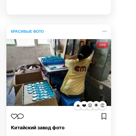
КРАСИВЫЕ ФОТО
HOT
🔥
❤️
😮
🌟
👏
Китайский завод фото