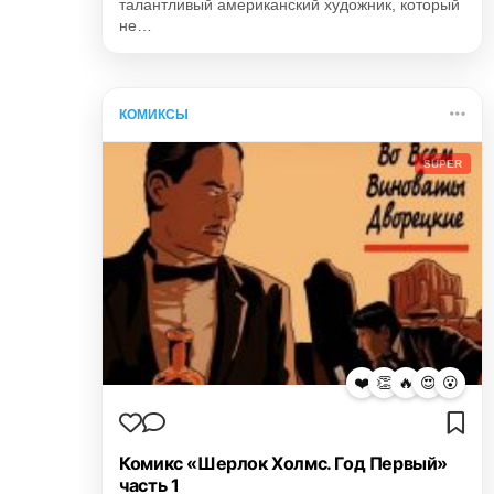
талантливый американский художник, который
не…
КОМИКСЫ
SUPER
❤️
👏
🔥
😍
😮
Комикс «Шерлок Холмс. Год Первый»
часть 1