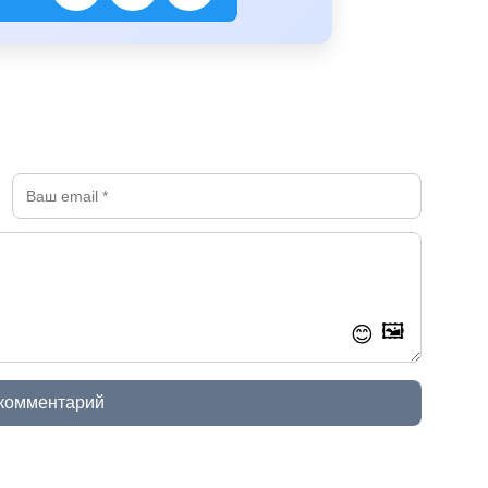
🖼️
😊
 комментарий