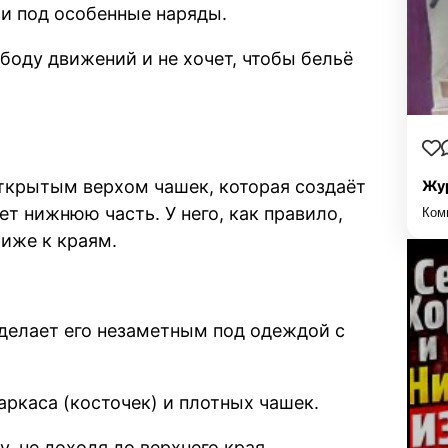
и под особенные наряды.
ободу движений и не хочет, чтобы бельё
открытым верхом чашек, которая создаёт
Жур
т нижнюю часть. У него, как правило,
Ком
иже к краям.
делает его незаметным под одеждой с
аркаса (косточек) и плотных чашек.
 не доходя до верхнего края.