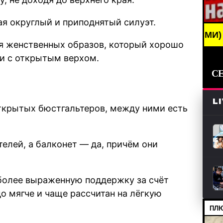
я округлый и приподнятый силуэт.
BREAKING NEWS /// НОВОСТИ (СМИ) /// СВЕЖИЕ Н
ля женственных образов, который хорошо
ми с открытым верхом.
С
L
открытых бюстгальтеров, между ними есть
телей, а балконет — да, причём они
более выраженную поддержку за счёт
о мягче и чаще рассчитан на лёгкую
ПЛЮ