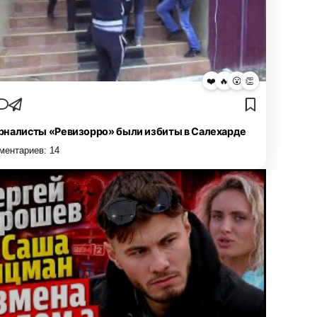
❤️
🔥
😮
👏
налисты «Ревизорро» были избиты в Салехарде
ментариев:
14