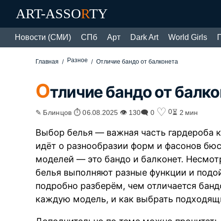
ART-ASSO
R
TY
Новости (СМИ)
СПб
Арт
Dark Art
World Girls
Разное
Главная
Отличие бандо от балконета
О
тличие бандо от балко
♡
0
✎ Блинцов ⏱ 06.08.2025 👁 130
🗨 0
⏳ 2 мин
Выбор белья — важная часть гардероба 
идёт о разнообразии форм и фасонов бюс
моделей — это бандо и балконет. Несмот
белья выполняют разные функции и подой
подробно разберём, чем отличается бандо
каждую модель, и как выбрать подходящи