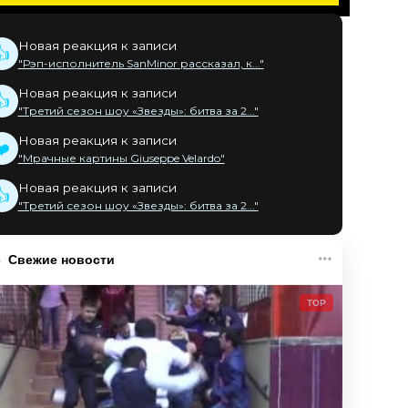
Новая реакция к записи
👍
"Рэп-исполнитель SanMinor рассказал, к..."
Новая реакция к записи
👍
"Третий сезон шоу «Звезды»: битва за 2..."
Новая реакция к записи
❤️
"Мрачные картины Giuseppe Velardo"
Новая реакция к записи
👍
"Третий сезон шоу «Звезды»: битва за 2..."
Свежие новости
TOP