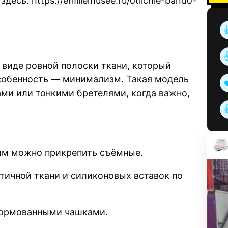
 здесь:
https://emiliemusee.ru/otlichie-bando-
 виде ровной полоски ткани, который
особенность — минимализм. Такая модель
ми или тонкими бретелями, когда важно,
ним можно прикрепить съёмные.
стичной ткани и силиконовых вставок по
 формованными чашками.