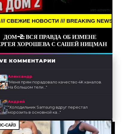
ОВОСТИ /// BREAKING NEWS /// НОВОСТИ (СМИ) //
ДОМ-2: ВСЯ ПРАВДА ОБ ИЗМЕНЕ
ЕРГЕЯ ХОРОШЕВА С САШЕЙ НИЦМАН
IVE КОММЕНТАРИИ
Александр
"
Меня прям порадовало качество 4K каналов.
На большом тели...
"
Андрей
"
Холодильник Samsung вдруг перестал
морозить в основной ка...
"
С-САЙЗ