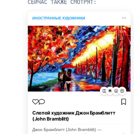
СЕЙЧАС ТАКЖЕ СМОТРЯТ:
ИНОСТРАННЫЕ ХУДОЖНИКИ
TOP
👏
🌟
😮
😍
Слепой художник Джон Брамблитт
(John Bramblitt)
Джон Брамблитт (John Bramblitt) —