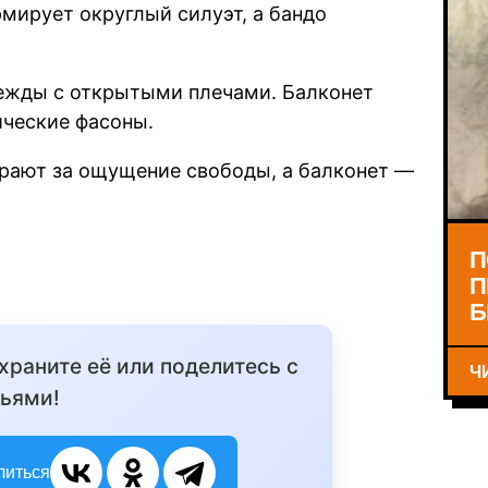
мирует округлый силуэт, а бандо
дежды с открытыми плечами. Балконет
ические фасоны.
ирают за ощущение свободы, а балконет —
П
П
Б
охраните её или поделитесь с
Ч
ьями!
литься