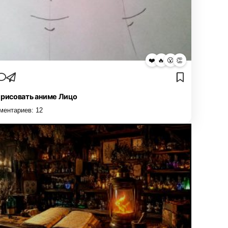
❤️
🔥
😮
👏
 рисовать аниме Лицо
ментариев:
12