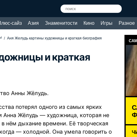
Плюс-сайз
Азия
Знаменитости
Кино
Игры
Разное
ы
Аня Желудь картины художницы и краткая биография
САМ
дожницы и краткая
ство Анны Жёлудь.
С
сства потерял одного из самых ярких
Ф
ни Анна Жёлудь — художница, которая не
 в нём дыхание времени. Её творческая
когда — холодной. Она умела говорить о
Ч