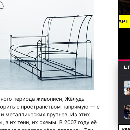
BREAKING NEWS /// АРТ /// ПИСАТЕЛИ И
L
ивного периода живописи, Жёлудь
оворить с пространством напрямую — с
и металлических прутьев. Из этих
 а их тени, их схемы. В 2007 году её
ЮМО