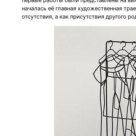
первые работы были представлены на выс
началась её главная художественная тра
отсутствия, а как присутствия другого ро