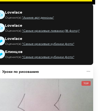
Lovelace
👍
Оценил(а)
"Аниме арт демоны"
Lovelace
👍
Оценил(а)
"Самые красивые ливанки (18 фото)"
Lovelace
❤️
Оценил(а)
"Самые красивые кубинки фото"
Блинцов
❤️
Оценил(а)
"Самые красивые кубинки фото"
Уроки по рисованию
TOP