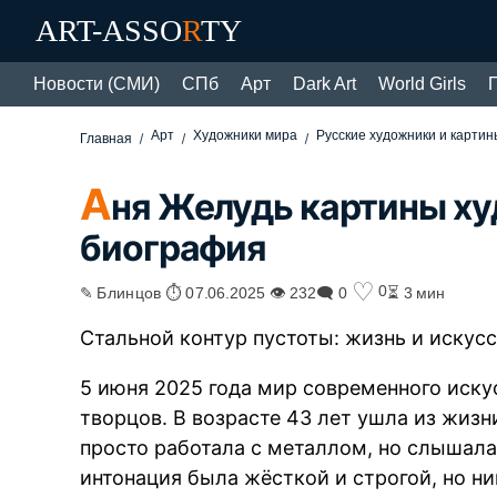
ART-ASSO
R
TY
Новости (СМИ)
СПб
Арт
Dark Art
World Girls
Арт
Художники мира
Русские художники и картин
Главная
А
ня Желудь картины ху
биография
♡
0
✎ Блинцов ⏱ 07.06.2025 👁 232
🗨 0
⏳ 3 мин
Стальной контур пустоты: жизнь и искус
5 июня 2025 года мир современного иску
творцов. В возрасте 43 лет ушла из жиз
просто работала с металлом, но слышала
интонация была жёсткой и строгой, но ни