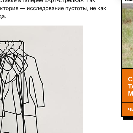
тавке в галерее «Арт-стрелка». Так
ектория — исследование пустоты, не как
да.
С
Т
М
Ч