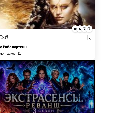
❤️
🔥
😮
👏
с Ройо картины
ментариев:
11