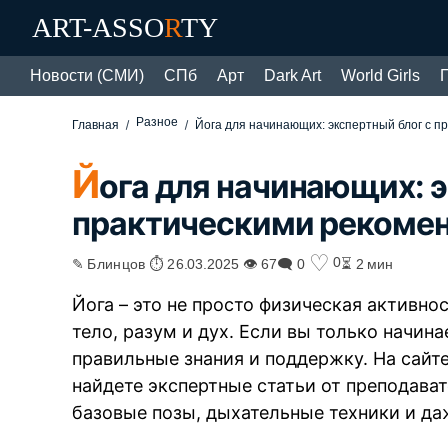
ART-ASSO
R
TY
Новости (СМИ)
СПб
Арт
Dark Art
World Girls
Разное
Главная
Йога для начинающих: экспертный блог с 
Й
ога для начинающих: э
практическими рекоме
♡
0
✎ Блинцов ⏱ 26.03.2025 👁 67
🗨 0
⏳ 2 мин
Йога – это не просто физическая активн
тело, разум и дух. Если вы только начина
правильные знания и поддержку. На сайт
найдете экспертные статьи от преподават
базовые позы, дыхательные техники и д