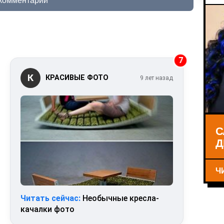
 комментарий
7
К
КРАСИВЫЕ ФОТО
9 лет назад
С
Д
Ч
Читать сейчас:
Необычные кресла-
качалки фото