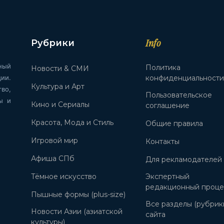
Info
Рубрики
ный
Политика
Новости & СМИ
ии.
конфиденциальност
Культура и Арт
во,
Пользовательское
ы и
Кино и Сериалы
соглашение
Красота, Мода и Стиль
Общие правила
Игровой мир
Контакты
Афиша СПб
Для рекламодателей
Тёмное искусство
Экспертный
редакционный проце
Пышные формы (plus-size)
Все разделы (рубрик
Новости Азии (азиатской
сайта
культуры)