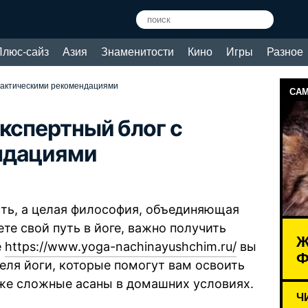
Плюс-сайз
Азия
Знаменитости
Кино
Игры
Разное
практическими рекомендациями
САМ
кспертный блог с
ндациями
ость, а целая философия, объединяющая
ете свой путь в йоге, важно получить
Ж
е
https://www.yoga-nachinayushchim.ru/
вы
Ф
еля йоги, которые помогут вам освоить
аже сложные асаны в домашних условиях.
Ч