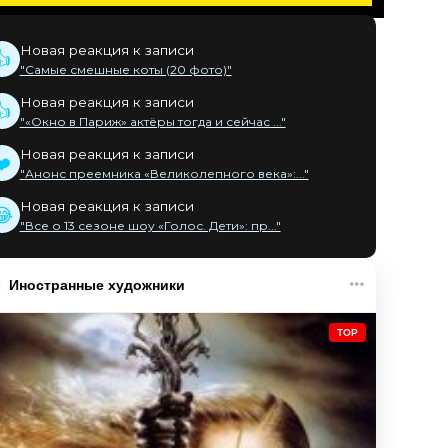
Новая реакция к записи
👍
"Самые смешные коты (20 фото)"
Новая реакция к записи
👍
"«Окно в Париж» актёры тогда и сейчас ..."
Новая реакция к записи
❤️
"Анонс преемника «Великолепного века»:..."
Новая реакция к записи
😂
"Все о 13 сезоне шоу «Голос. Дети»: пр..."
Иностранные художники
TOP