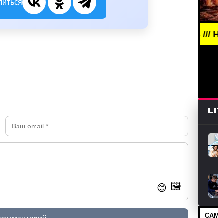
литься
BREAKING NEWS /// НОВОСТИ (СМ
L
🖼️
😊
САМ