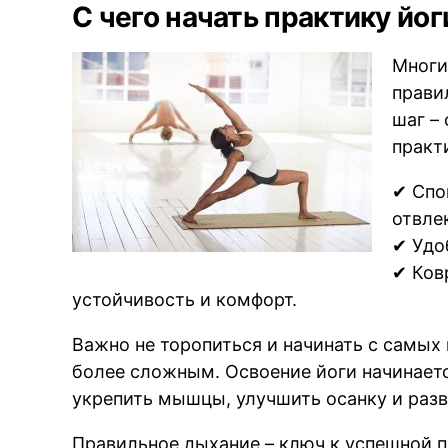
С чего начать практику йог
Многи
прави
шаг –
практ
✔ Спо
отвле
✔ Удо
✔ Ков
устойчивость и комфорт.
Важно не торопиться и начинать с самых 
более сложным. Освоение йоги начинаетс
укрепить мышцы, улучшить осанку и разв
Правильное дыхание – ключ к успешной п