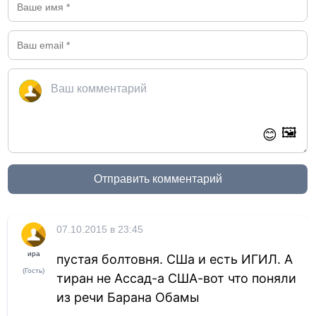
🖼️
😊
Отправить комментарий
07.10.2015 в 23:45
ира
пустая болтовня. СШа и есть ИГИЛ. А
(Гость)
тиран не Ассад-а США-вот что поняли
из речи Барана Обамы