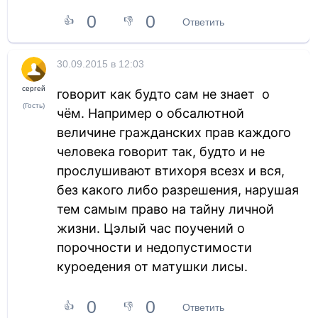
0
0
👍
👎
Ответить
30.09.2015 в 12:03
сергей
говорит как будто сам не знает о
(Гость)
чём. Например о обсалютной
величине гражданских прав каждого
человека говорит так, будто и не
прослушивают втихоря всезх и вся,
без какого либо разрешения, нарушая
тем самым право на тайну личной
жизни. Цэлый час поучений о
порочности и недопустимости
куроедения от матушки лисы.
0
0
👍
👎
Ответить