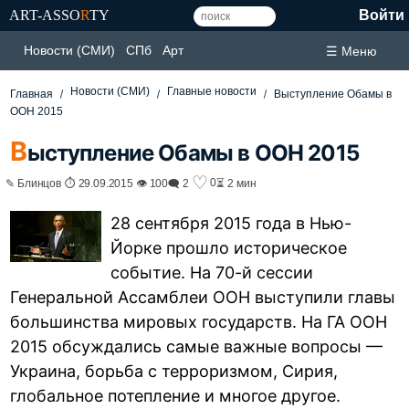
ART-ASSO
R
TY
Войти
Новости (СМИ)
СПб
Арт
☰ Меню
Новости (СМИ)
Главные новости
Главная
Выступление Обамы в
ООН 2015
В
ыступление Обамы в ООН 2015
♡
0
✎ Блинцов ⏱ 29.09.2015 👁 100
🗨 2
⏳ 2 мин
28 сентября 2015 года в Нью-
Йорке прошло историческое
событие. На 70-й сессии
Генеральной Ассамблеи ООН выступили главы
большинства мировых государств. На ГА ООН
2015 обсуждались самые важные вопросы —
Украина, борьба с терроризмом, Сирия,
глобальное потепление и многое другое.