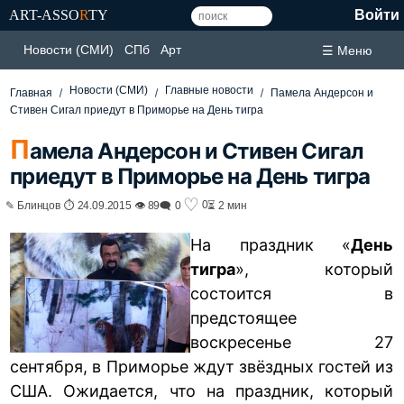
ART-ASSO
R
TY
Войти
Новости (СМИ)
СПб
Арт
☰ Меню
Новости (СМИ)
Главные новости
Главная
Памела Андерсон и
Стивен Сигал приедут в Приморье на День тигра
П
амела Андерсон и Стивен Сигал
приедут в Приморье на День тигра
♡
0
✎ Блинцов ⏱ 24.09.2015 👁 89
🗨 0
⏳ 2 мин
На праздник «
День
тигра
», который
состоится в
предстоящее
воскресенье 27
сентября, в Приморье ждут звёздных гостей из
США. Ожидается, что на праздник, который