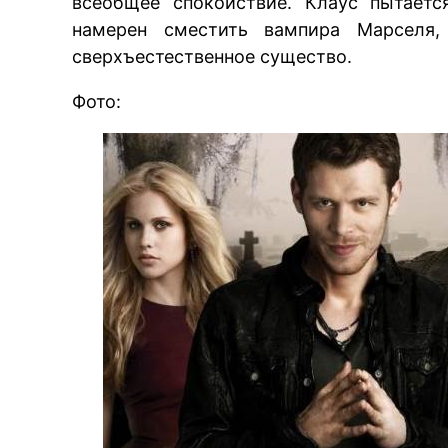
всеобщее спокойствие. Клаус пытаетс
намерен сместить вампира Марселя,
сверхъестественное существо.
Фото: