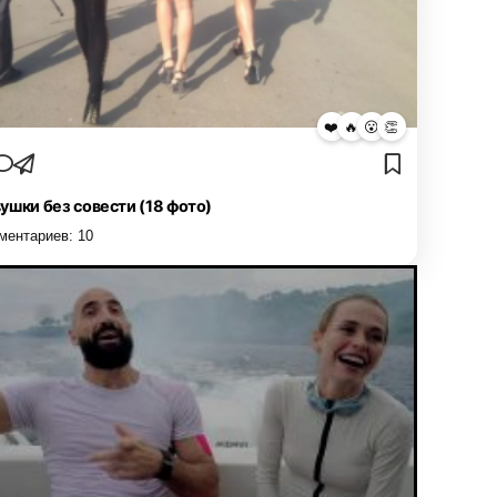
❤️
🔥
😮
👏
ушки без совести (18 фото)
ментариев:
10