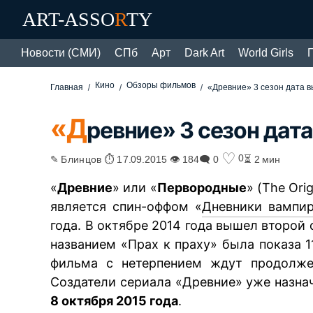
ART-ASSO
R
TY
Новости (СМИ)
СПб
Арт
Dark Art
World Girls
Кино
Обзоры фильмов
Главная
«Древние» 3 сезон дата 
«Д
ревние» 3 сезон дат
♡
0
✎ Блинцов ⏱ 17.09.2015 👁 184
🗨 0
⏳ 2 мин
«
Древние
» или «
Первородные
» (The Ori
является спин-оффом «
Дневники вампи
года. В октябре 2014 года вышел второй 
названием «Прах к праху» была показа 1
фильма с нетерпением ждут продолже
Создатели сериала «Древние» уже назна
8 октября 2015 года
.