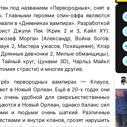
тен под названием «Первородные», снят в
ы. Главными героями спин-оффа являются
овали в «Дневниках вампира». Разработкой
рист Джули Пек (Крик 2 и 3, Кайл XY).
озеф Морган (Александр, Война богов:
паук 2, Мастера ужасов, Похищение), Клэр
, Дрянные девчонки 2, Милые обманщицы),
, Тайный круг, Цунами 3D), Чарльз Майкл
атомия страсти) и многие другие.
трёх первородных вампирах — Клаусе,
ают в Новый Орлеан. Ещё в 20-х годах они
ь очень удобной для сверхъестественных
щаются в Новый Орлеан, однако баланс сил
ами и людьми очень шаткий. Различные
ествами и внутри кланов, грозят нарушить