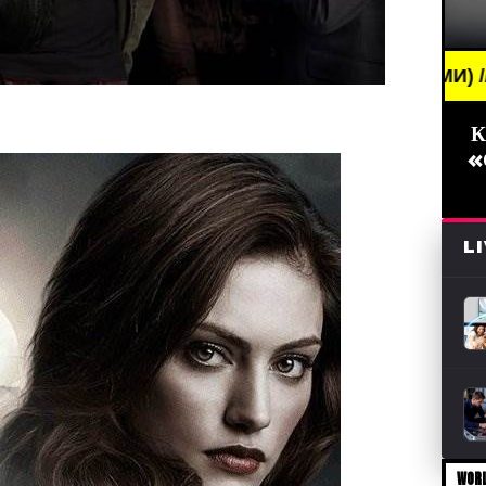
G NEWS /// НОВОСТИ (СМИ) /// СВЕЖИЕ НОВОСТИ 
К
«
L
WORL