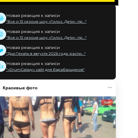
Новая реакция к записи
😂
"Все о 13 сезоне шоу «Голос. Дети»: пр..."
Новая реакция к записи
😡
"Все о 13 сезоне шоу «Голос. Дети»: пр..."
Новая реакция к записи
❤️
"Дни Гекаты в августе 2026 года: распи..."
Новая реакция к записи
👍
"«DrumGalaxy» сайт для барабанщиков"
Красивые фото
TOP