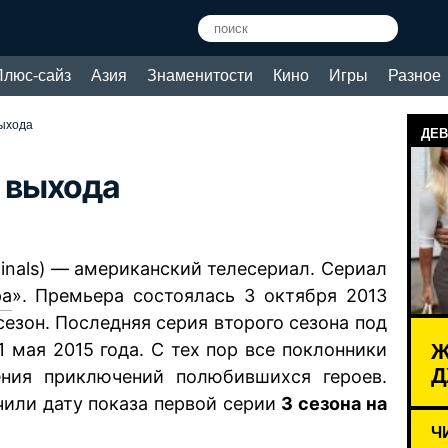
Плюс-сайз
Азия
Знаменитости
Кино
Игры
Разное
выхода
ДЕВ
а выхода
ginals) — американский телесериал. Сериал
ра
». Премьера состоялась 3 октября 2013
сезон. Последняя серия второго сезона под
Ж
1 мая 2015 года. С тех пор все поклонники
Д
ния приключений полюбившихся героев.
чили дату показа первой серии
3 сезона на
Ч