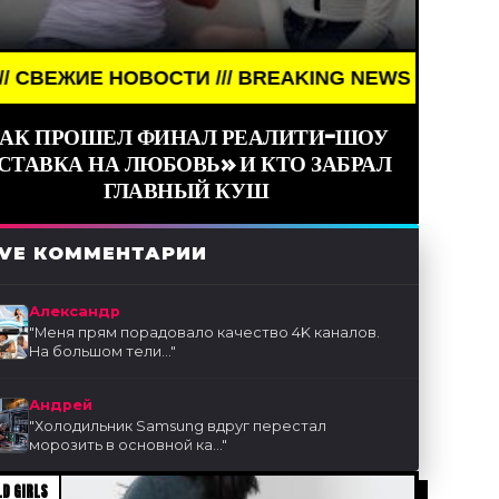
/// BREAKING NEWS /// НОВОСТИ (СМИ) /// СВЕЖ
АК ПРОШЕЛ ФИНАЛ РЕАЛИТИ-ШОУ
СТАВКА НА ЛЮБОВЬ» И КТО ЗАБРАЛ
ГЛАВНЫЙ КУШ
IVE КОММЕНТАРИИ
Александр
"
Меня прям порадовало качество 4K каналов.
На большом тели...
"
Андрей
"
Холодильник Samsung вдруг перестал
морозить в основной ка...
"
D GIRLS