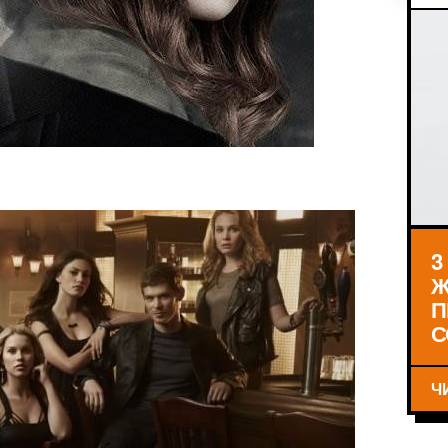
3
Ж
П
С
Ч