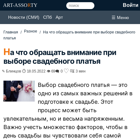
ART-ASSO
R
TY
Войти
Новости (СМИ)
СПб
Арт
☰ Меню
Разное
Главная
На что обращать внимание при выборе свадебного
платья
Н
а что обращать внимание при
выборе свадебного платья
♡
0
✎ Блинцов ⏱ 18.05.2022 👁 69
🗨 0
⏳ 3 мин
Выбор свадебного платья — это
одно из самых важных решений в
подготовке к свадьбе. Этот
процесс может быть
увлекательным, но и весьма напряженным.
Важно учесть множество факторов, чтобы в
день свадьбы вы чувствовали себя самой