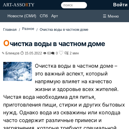
ART-ASSO
R
TY
Войти
Новости (СМИ)
СПб
Арт
☰ Меню
Разное
Главная
Очистка воды в частном доме
О
чистка воды в частном доме
♡
0
✎ Блинцов ⏱ 15.05.2022 👁 63
🗨 0
⏳ 2 мин
Очистка воды в частном доме –
это важный аспект, который
напрямую влияет на качество
жизни и здоровье всех жителей.
Чистая вода необходима для питья,
приготовления пищи, стирки и других бытовых
нужд. Однако вода из скважины или колодца
часто содержит различные примеси и
загрязнения, которые требуют специальной