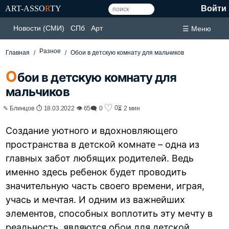
ART-ASSO
R
TY
Войти
Новости (СМИ)
СПб
Арт
☰ Меню
Разное
Главная
Обои в детскую комнату для мальчиков
О
бои в детскую комнату для
мальчиков
♡
0
✎ Блинцов ⏱ 18.03.2022 👁 65
🗨 0
⏳ 2 мин
Создание уютного и вдохновляющего
пространства в детской комнате – одна из
главных забот любящих родителей. Ведь
именно здесь ребенок будет проводить
значительную часть своего времени, играя,
учась и мечтая. И одним из важнейших
элементов, способных воплотить эту мечту в
реальность, являются обои для детской.