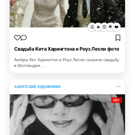
😮
🔥
😍
🌟
❤️
Свадьба Кита Харингтона и Роуз Лесли фото
Актёры Кит Харингтон и Роуз Лесли сыграли свадьбу
в Шотландии.…
АЗИАТСКИЕ ХУДОЖНИКИ
HOT